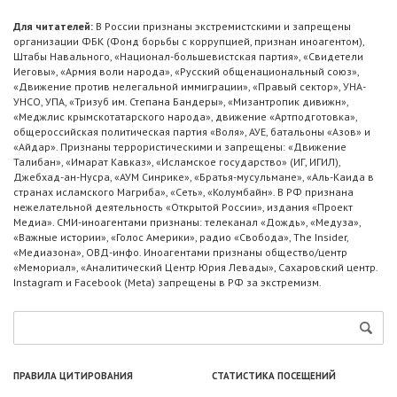
Для читателей:
В России признаны экстремистскими и запрещены
организации ФБК (Фонд борьбы с коррупцией, признан иноагентом),
Штабы Навального, «Национал-большевистская партия», «Свидетели
Иеговы», «Армия воли народа», «Русский общенациональный союз»,
«Движение против нелегальной иммиграции», «Правый сектор», УНА-
УНСО, УПА, «Тризуб им. Степана Бандеры», «Мизантропик дивижн»,
«Меджлис крымскотатарского народа», движение «Артподготовка»,
общероссийская политическая партия «Воля», АУЕ, батальоны «Азов» и
«Айдар». Признаны террористическими и запрещены: «Движение
Талибан», «Имарат Кавказ», «Исламское государство» (ИГ, ИГИЛ),
Джебхад-ан-Нусра, «АУМ Синрике», «Братья-мусульмане», «Аль-Каида в
странах исламского Магриба», «Сеть», «Колумбайн». В РФ признана
нежелательной деятельность «Открытой России», издания «Проект
Медиа». СМИ-иноагентами признаны: телеканал «Дождь», «Медуза»,
«Важные истории», «Голос Америки», радио «Свобода», The Insider,
«Медиазона», ОВД-инфо. Иноагентами признаны общество/центр
«Мемориал», «Аналитический Центр Юрия Левады», Сахаровский центр.
Instagram и Facebook (Metа) запрещены в РФ за экстремизм.
ПРАВИЛА ЦИТИРОВАНИЯ
СТАТИСТИКА ПОСЕЩЕНИЙ