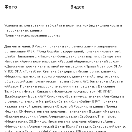
Фото
Видео
Условия использования веб-сайта и политика конфиденциальности и
персональных данных
Политика использования cookies
Для читателей:
В России признаны экстремистскими и запрещены
организации ФБК (Фонд борьбы с коррупцией, признан иноагентом),
Штабы Навального, «Национал-большевистская партия», «Свидетели
Иеговы», «Армия воли народа», «Русский общенациональный союз»,
«Движение против нелегальной иммиграции», «Правый сектор», УНА-
УНСО, УПА, «Тризуб им. Степана Бандеры», «Мизантропик дивижн»,
«Меджлис крымскотатарского народа», движение «Артподготовка»,
общероссийская политическая партия «Воля», АУЕ, батальоны «Азов» и
«Айдар». Признаны террористическими и запрещены: «Движение
Талибан», «Имарат Кавказ», «Исламское государство» (ИГ, ИГИЛ),
Джебхад-ан-Нусра, «АУМ Синрике», «Братья-мусульмане», «Аль-Каида в
странах исламского Магриба», «Сеть», «Колумбайн». В РФ признана
нежелательной деятельность «Открытой России», издания «Проект
Медиа». СМИ-иноагентами признаны: телеканал «Дождь», «Медуза»,
«Важные истории», «Голос Америки», радио «Свобода», The Insider,
«Медиазона», ОВД-инфо. Иноагентами признаны общество/центр
«Мемориал», «Аналитический Центр Юрия Левады», Сахаровский центр.
Instagram и Facebook (Metа) запрещены в РФ за экстремизм.