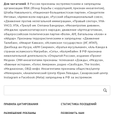
Для читателей:
В России признаны экстремистскими и запрещены
организации ФБК (Фонд борьбы с коррупцией, признан иноагентом),
Штабы Навального, «Национал-большевистская партия», «Свидетели
Иеговы», «Армия воли народа», «Русский общенациональный союз»,
«Движение против нелегальной иммиграции», «Правый сектор», УНА-
УНСО, УПА, «Тризуб им. Степана Бандеры», «Мизантропик дивижн»,
«Меджлис крымскотатарского народа», движение «Артподготовка»,
общероссийская политическая партия «Воля», АУЕ, батальоны «Азов» и
«Айдар». Признаны террористическими и запрещены: «Движение
Талибан», «Имарат Кавказ», «Исламское государство» (ИГ, ИГИЛ),
Джебхад-ан-Нусра, «АУМ Синрике», «Братья-мусульмане», «Аль-Каида в
странах исламского Магриба», «Сеть», «Колумбайн». В РФ признана
нежелательной деятельность «Открытой России», издания «Проект
Медиа». СМИ-иноагентами признаны: телеканал «Дождь», «Медуза»,
«Важные истории», «Голос Америки», радио «Свобода», The Insider,
«Медиазона», ОВД-инфо. Иноагентами признаны общество/центр
«Мемориал», «Аналитический Центр Юрия Левады», Сахаровский центр.
Instagram и Facebook (Metа) запрещены в РФ за экстремизм.
ПРАВИЛА ЦИТИРОВАНИЯ
СТАТИСТИКА ПОСЕЩЕНИЙ
РАЗМЕЩЕНИЕ РЕКЛАМЫ
ПОЗВОНИТЬ НАМ