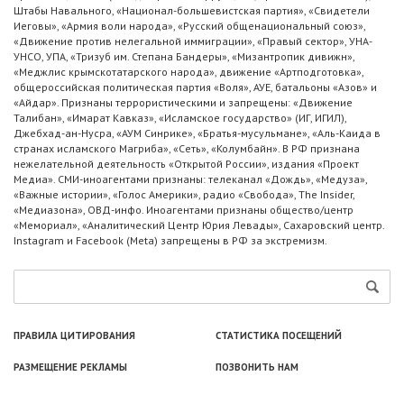
Штабы Навального, «Национал-большевистская партия», «Свидетели
Иеговы», «Армия воли народа», «Русский общенациональный союз»,
«Движение против нелегальной иммиграции», «Правый сектор», УНА-
УНСО, УПА, «Тризуб им. Степана Бандеры», «Мизантропик дивижн»,
«Меджлис крымскотатарского народа», движение «Артподготовка»,
общероссийская политическая партия «Воля», АУЕ, батальоны «Азов» и
«Айдар». Признаны террористическими и запрещены: «Движение
Талибан», «Имарат Кавказ», «Исламское государство» (ИГ, ИГИЛ),
Джебхад-ан-Нусра, «АУМ Синрике», «Братья-мусульмане», «Аль-Каида в
странах исламского Магриба», «Сеть», «Колумбайн». В РФ признана
нежелательной деятельность «Открытой России», издания «Проект
Медиа». СМИ-иноагентами признаны: телеканал «Дождь», «Медуза»,
«Важные истории», «Голос Америки», радио «Свобода», The Insider,
«Медиазона», ОВД-инфо. Иноагентами признаны общество/центр
«Мемориал», «Аналитический Центр Юрия Левады», Сахаровский центр.
Instagram и Facebook (Metа) запрещены в РФ за экстремизм.
ПРАВИЛА ЦИТИРОВАНИЯ
СТАТИСТИКА ПОСЕЩЕНИЙ
РАЗМЕЩЕНИЕ РЕКЛАМЫ
ПОЗВОНИТЬ НАМ