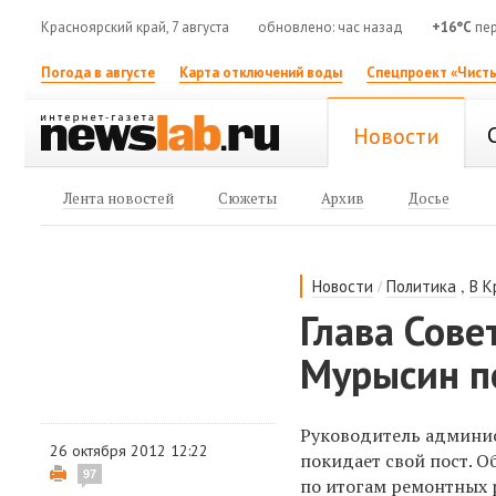
Красноярский край, 7 августа
обновлено: час назад
+16°C
пер
Погода в августе
Карта отключений воды
Спецпроект «Чисты
Новости
Лента новостей
Сюжеты
Архив
Досье
/
,
Новости
Политика
В К
Глава Сове
Мурысин п
Руководитель админи
26 октября 2012 12:22
покидает свой пост. О
97
по итогам ремонтных 