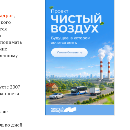
кадров
,
ского
тся
я
 понимать
ние
твенному
усте 2007
занности
чале
я
олько дней