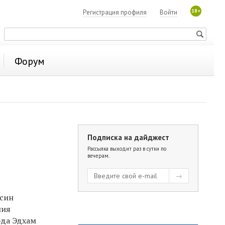
18+
Регистрация профиля
Войти
Форум
Подписка на дайджест
Рассылка выходит раз в сутки по
вечерам.
ысин
ния
ода Эдхам