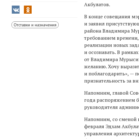
Акбулатов.
В конце совещания мэ
и заявил присутствующ
Отставки и назначения
района Владимира Муры
требованием времени,
реализации новых зад
и осознавать. В рамк
от Владимира Мурысин
желанию. Хочу вырази
и поблагодарить», — п
признательность за в
Напомним, главой Сов
года распоряжением б
руководителя админис
Напомним, со сменой 
февраля Эдхам Акбула
управления архитекту