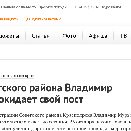
еменная облачность
Прогноз погоды
€
94,06
$
81,41
Курс валют
й воздух»
Где купаться летом?
Сюжеты
Статьи
Фото
Афиша
ТВ
расноярском крае
тского района Владимир
окидает свой пост
страции Советского района Красноярска Владимир Мур
б этом стало известно сегодня, 26 октября, в ходе совеща
работ улично-дорожной сети, которое проводил мэр гор