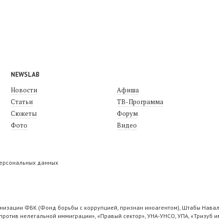
NEWSLAB
Новости
Афиша
Статьи
ТВ-Программа
Сюжеты
Форум
Фото
Видео
персональных данных
низации ФБК (Фонд борьбы с коррупцией, признан иноагентом), Штабы Навал
ротив нелегальной иммиграции», «Правый сектор», УНА-УНСО, УПА, «Тризуб и