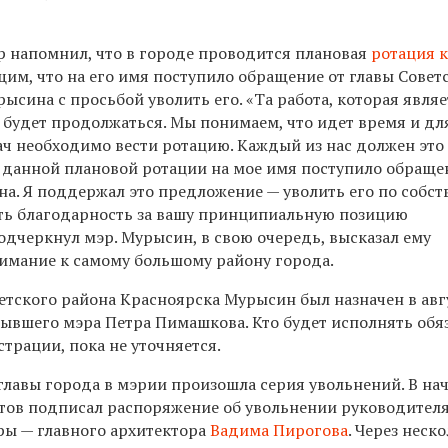
р напомнил, что в городе проводится плановая
ротация 
им, что на его имя поступило обращение от главы Совет
сина с просьбой уволить его. «Та работа, которая являе
 будет продолжаться. Мы понимаем, что идет время и дл
ач необходимо вести ротацию. Каждый из нас должен это
ах данной плановой ротации на мое имя поступило обраще
а. Я поддержал это предложение — уволить его по собс
ть благодарность за вашу принципиальную позицию
одчеркнул мэр. Мурысин, в свою очередь, высказал ему
нимание к самому большому району города.
етского района Красноярска Мурысин был назначен в авг
ывшего мэра Петра Пимашкова. Кто будет исполнять обя
трации, пока не уточняется.
главы города в мэрии произошла серия увольнений. В на
тов подписал распоряжение об увольнении руководител
ры — главного архитектора
Вадима Пирогова
. Через неск