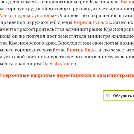
ель департамента соцполитики мэрии Красноярска
Васи
л расторгнут трудовой договор с руководителем админис
Александром Суворовым
. 9 апреля по сокращению штата
 управления окружающей среды
Кирилл Гупалов
. Затем их
тамента градостроительства администрация Красноярска
 июня он же получил пост заместителя министра жилищно
тва Красноярского края. Впоследствии свои посты поки
мента городского хозяйства
Виктор Ящук
и его заместит
августа свой пост покинул, также по собственному желани
амента транспорта
Олег Якубович
.
 серьезные кадровые перестановки в администрац
97
Обсудить 