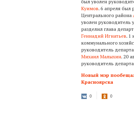
был уволен руководит
Куимов
. 6 апреля бы
Центрального района
уволен руководитель
разделил глава депар
Геннадий Игнатьев
. 1
коммунального хозяйс
руководитель департа
Михаил Малыхин
. 20 
руководитель департ
Новый мэр пообещал
Красноярска
0
0