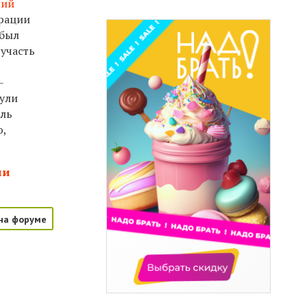
лий
трации
 был
 участь
-
нули
ель
ю,
ии
на форуме