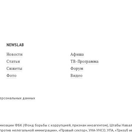
NEWSLAB
Новости
Афиша
Статьи
ТВ-Программа
Сюжеты
Форум
Фото
Видео
персональных данных
низации ФБК (Фонд борьбы с коррупцией, признан иноагентом), Штабы Навал
ротив нелегальной иммиграции», «Правый сектор», УНА-УНСО, УПА, «Тризуб и