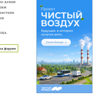
по делам
язям
очистили
ков
ода.
на форуме