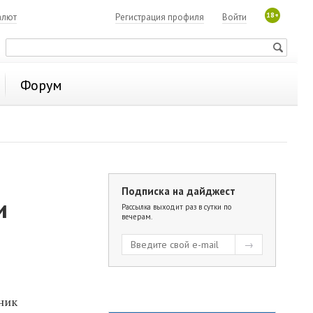
18+
алют
Регистрация профиля
Войти
Форум
Подписка на дайджест
и
Рассылка выходит раз в сутки по
вечерам.
ник