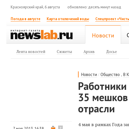
Красноярский край, 6 августа
обновлено: десять минут назад
Погода в августе
Карта отключений воды
Спецпроект «Чисты
Новости
Лента новостей
Сюжеты
Архив
Досье
/
,
Новости
Общество
В 
Работники 
35 мешков
отрасли
4 мая в рамках Года 
7 мая 2013 16:38
7