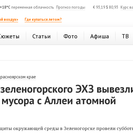
+18°C
переменная облачность
Прогноз погоды
€
93,19
$
80,93
Курс в
й воздух»
Где купаться летом?
Сюжеты
Статьи
Фото
Афиша
ТВ
Красноярском крае
зеленогорского ЭХЗ вывезл
 мусора с Аллеи атомной
защиты окружающей среды в Зеленогорске провели суббот