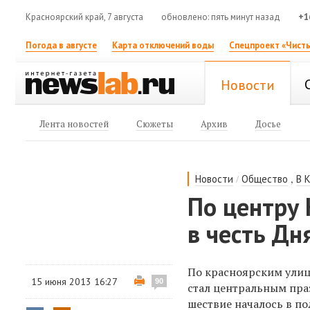
Красноярский край, 7 августа
обновлено: пять минут назад
+1
Погода в августе
Карта отключений воды
Спецпроект «Чисты
Новости
Лента новостей
Сюжеты
Архив
Досье
/
,
Новости
Общество
В 
По центру
в честь Дн
По красноярским улиц
15 июня 2013 16:27
90
стал центральным пр
шествие началось в по