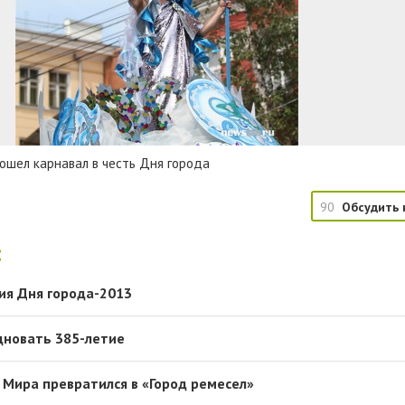
ошел карнавал в честь Дня города
90
Обсудить 
:
ия Дня города-2013
дновать 385-летие
 Мира превратился в «Город ремесел»