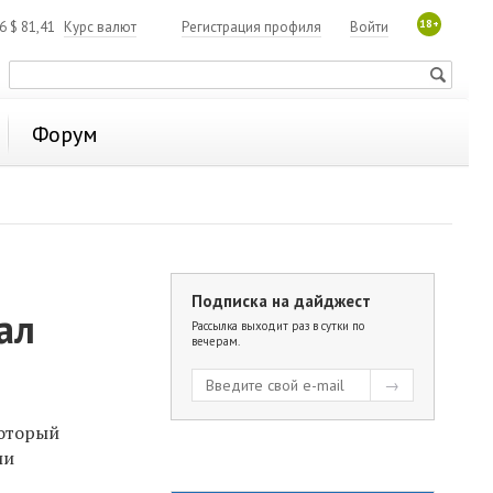
18+
06
$
81,41
Курс валют
Регистрация профиля
Войти
Форум
Подписка на дайджест
ал
Рассылка выходит раз в сутки по
вечерам.
который
ии