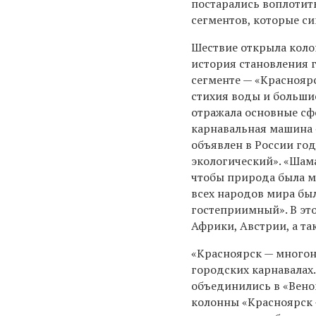
постарались воплотит
сегментов, которые с
Шествие открыла коло
история становления 
сегменте — «Краснояр
стихия воды и больши
отражала основные сф
карнавальная машина
объявлен в России год
экологический». «Шама
чтобы природа была м
всех народов мира бы
гостеприимный». В эт
Африки, Австрии, а та
«Красноярск — многон
городских карнавалах
объединились в «Вено
колонны «Красноярск 