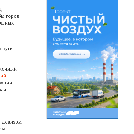
и,
бы город
альных
л путь
омочный
кий
,
рации
рая
д девизом
ры