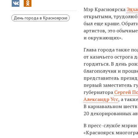
Мэр Красноярска
Эдха
открытыми, трудолюби
День города в Красноярске
был еще краше. Обрат
артистов, это обычные
и окружающих».
Глава города также по
от казачьего острога
гордиться. В день ро
благополучия и процв
представитель презид
первый заместитель г
губернатора
Сергей П
Александр Усс
, а так
В карнавальном шестви
20 декорированных ав
В пресс-службе мэрии
«Красноярск многогра