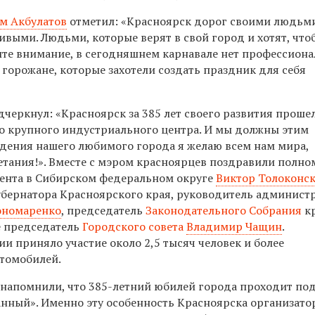
м Акбулатов
отметил: «Красноярск дорог своими людьм
выми. Людьми, которые верят в свой город и хотят, что
ите внимание, в сегодняшнем карнавале нет профессион
 горожане, которые захотели создать праздник для себя
дчеркнул: «Красноярск за 385 лет своего развития проше
 до крупного индустриального центра. И мы должны этим
ждения нашего любимого города я желаю всем нам мира,
етания!». Вместе с мэром красноярцев поздравили полн
ента в Сибирском федеральном округе
Виктор Толоконс
убернатора Красноярского края, руководитель админист
ономаренко
, председатель
Законодательного Собрания
к
же председатель
Городского совета
Владимир Чащин
.
и приняло участие около 2,5 тысяч человек и более
томобилей.
 напомнили, что
385-летний
юбилей города проходит по
нный». Именно эту особенность Красноярска организато