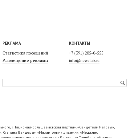
РЕКЛАМА
КОНТАКТЫ
Статистика посещений
+7 (391) 205-0-555
Размещение рекламы
info@newslab.ru
ьного, «Национал-большевистская партия», «Свидетели Иеговы»,
м. Степана Бандеры», «Мизантропик дивижн», «Меджлис
 террористическими и запрещены: «Движение Талибан», «Имарат