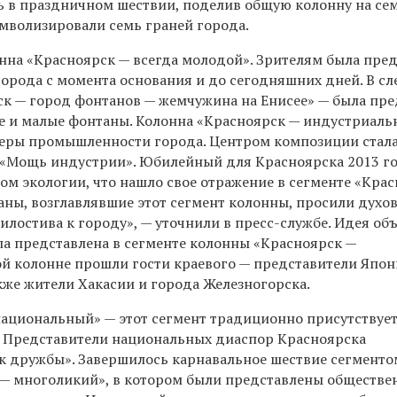
ь в праздничном шествии, поделив общую колонну на се
имволизировали семь граней города.
нна «Красноярск — всегда молодой». Зрителям была пре
города с момента основания и до сегодняшних дней. В 
ск — город фонтанов — жемчужина на Енисее» — была пре
е и малые фонтаны. Колонна «Красноярск — индустриал
еры промышленности города. Центром композиции стал
 «Мощь индустрии». Юбилейный для Красноярска 2013 г
ом экологии, что нашло свое отражение в сегменте «Кра
ны, возглавлявшие этот сегмент колонны, просили духов
илостива к городу», — уточнили в пресс-службе. Идея о
ла представлена в сегменте колонны «Красноярск —
ой колонне прошли гости краевого — представители Япон
кже жители Хакасии и города Железногорска.
ациональный» — этот сегмент традиционно присутствует
. Представители национальных диаспор Красноярска
к дружбы». Завершилось карнавальное шествие сегменто
— многоликий», в котором были представлены обществе