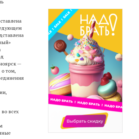
мь
дставлена
следующем
дставлена
ьный»
а
од
сноярск —
 о том,
бъединения
ии,
 во всех
м
нные