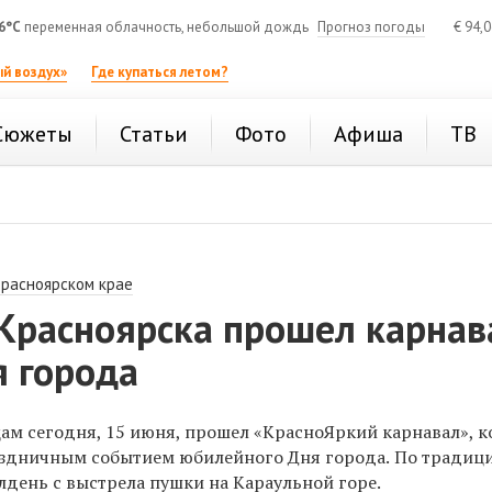
6°C
переменная облачность, небольшой дождь
Прогноз погоды
€
94,
й воздух»
Где купаться летом?
Сюжеты
Статьи
Фото
Афиша
ТВ
Красноярском крае
 Красноярска прошел карнав
я города
ам сегодня, 15 июня, прошел «КрасноЯркий карнавал», 
аздничным событием юбилейного Дня города.
По традиц
лдень с выстрела пушки на Караульной горе.