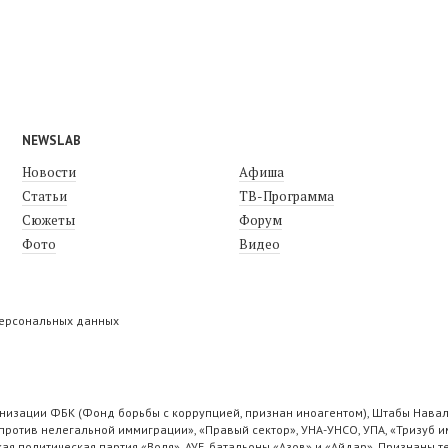
NEWSLAB
Новости
Афиша
Статьи
ТВ-Программа
Сюжеты
Форум
Фото
Видео
персональных данных
низации ФБК (Фонд борьбы с коррупцией, признан иноагентом), Штабы Навал
ротив нелегальной иммиграции», «Правый сектор», УНА-УНСО, УПА, «Тризуб и
ая политическая партия «Воля», АУЕ, батальоны «Азов» и «Айдар». Признаны