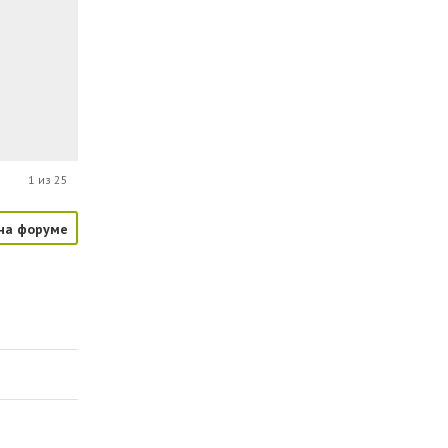
1 из 25
на форуме