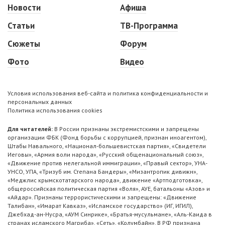
Новости
Афиша
Статьи
ТВ-Программа
Сюжеты
Форум
Фото
Видео
Условия использования веб-сайта и политика конфиденциальности и
персональных данных
Политика использования cookies
Для читателей:
В России признаны экстремистскими и запрещены
организации ФБК (Фонд борьбы с коррупцией, признан иноагентом),
Штабы Навального, «Национал-большевистская партия», «Свидетели
Иеговы», «Армия воли народа», «Русский общенациональный союз»,
«Движение против нелегальной иммиграции», «Правый сектор», УНА-
УНСО, УПА, «Тризуб им. Степана Бандеры», «Мизантропик дивижн»,
«Меджлис крымскотатарского народа», движение «Артподготовка»,
общероссийская политическая партия «Воля», АУЕ, батальоны «Азов» и
«Айдар». Признаны террористическими и запрещены: «Движение
Талибан», «Имарат Кавказ», «Исламское государство» (ИГ, ИГИЛ),
Джебхад-ан-Нусра, «АУМ Синрике», «Братья-мусульмане», «Аль-Каида в
странах исламского Магриба», «Сеть», «Колумбайн». В РФ признана