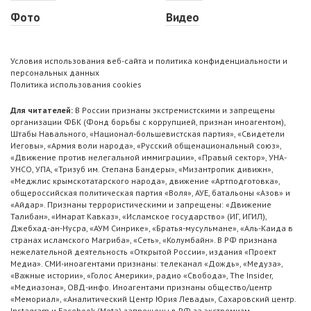
Фото
Видео
Условия использования веб-сайта и политика конфиденциальности и
персональных данных
Политика использования cookies
Для читателей:
В России признаны экстремистскими и запрещены
организации ФБК (Фонд борьбы с коррупцией, признан иноагентом),
Штабы Навального, «Национал-большевистская партия», «Свидетели
Иеговы», «Армия воли народа», «Русский общенациональный союз»,
«Движение против нелегальной иммиграции», «Правый сектор», УНА-
УНСО, УПА, «Тризуб им. Степана Бандеры», «Мизантропик дивижн»,
«Меджлис крымскотатарского народа», движение «Артподготовка»,
общероссийская политическая партия «Воля», АУЕ, батальоны «Азов» и
«Айдар». Признаны террористическими и запрещены: «Движение
Талибан», «Имарат Кавказ», «Исламское государство» (ИГ, ИГИЛ),
Джебхад-ан-Нусра, «АУМ Синрике», «Братья-мусульмане», «Аль-Каида в
странах исламского Магриба», «Сеть», «Колумбайн». В РФ признана
нежелательной деятельность «Открытой России», издания «Проект
Медиа». СМИ-иноагентами признаны: телеканал «Дождь», «Медуза»,
«Важные истории», «Голос Америки», радио «Свобода», The Insider,
«Медиазона», ОВД-инфо. Иноагентами признаны общество/центр
«Мемориал», «Аналитический Центр Юрия Левады», Сахаровский центр.
Instagram и Facebook (Metа) запрещены в РФ за экстремизм.