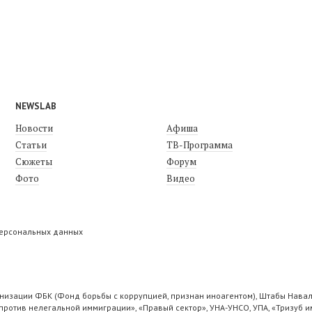
NEWSLAB
Новости
Афиша
Статьи
ТВ-Программа
Сюжеты
Форум
Фото
Видео
персональных данных
низации ФБК (Фонд борьбы с коррупцией, признан иноагентом), Штабы Навал
ротив нелегальной иммиграции», «Правый сектор», УНА-УНСО, УПА, «Тризуб и