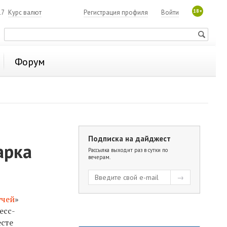
18+
17
Курс валют
Регистрация профиля
Войти
Форум
Подписка на дайджест
арка
Рассылка выходит раз в сутки по
вечерам.
учей
»
есс-
есте