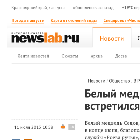
Красноярский край, 7 августа
обновлено: час назад
+19°C
пер
Погода в августе
Карта отключений воды
Спецпроект «Чисты
Новости
Лента новостей
Сюжеты
Архив
Досье
/
,
Новости
Общество
В 
Белый медв
встретился
Белый медведь Седов
11 июля 2013 10:58
18
в конце июня, благопо
службы «Роева ручья»,