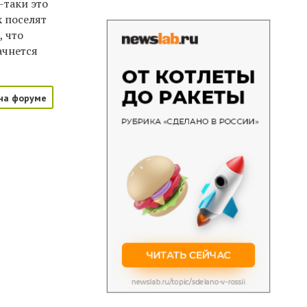
-таки это
х поселят
, что
ачнется
на форуме