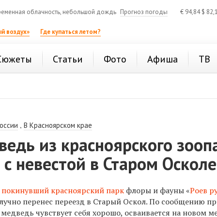
еменная облачность, небольшой дождь
Прогноз погоды
€
94,84
$
82,
й воздух»
Где купаться летом?
Сюжеты
Статьи
Фото
Афиша
ТВ
,
России
В Красноярском крае
едь из красноярского зооп
 с невестой в Старом Осколе
,
покинувший красноярский парк
флоры и фауны «
Роев р
лучно перенес переезд в Старый Оскол. По сообщению пр
 медведь чувствует себя хорошо, осваивается на новом м