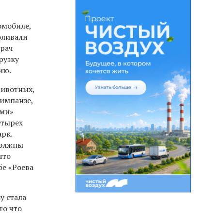
омобиле,
оливали
врач
рузку
ию.
животных,
импанзе,
ами»
етырех
арк.
должны
что
бе «Роева
у стала
то что