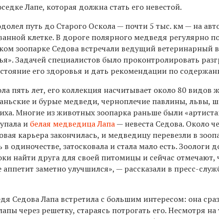
оседке Лапе, которая должна стать его невестой.
олел путь до Старого Оскола — почти 5 тыс. км — на авт
ванной клетке. В дороге полярного медведя регулярно п
ском зоопарке Седова встречали ведущий ветеринарный 
ья». Задачей специалистов было проконтролировать разг
остояние его здоровья и дать рекомендации по содержан
ла пять лет, его коллекция насчитывает около 80 видов 
аньские и бурые медведи, черноплечие павлины, львы, ш
ниха. Многие из животных зоопарка раньше были «артист
тупала и
белая медведица Лапа
— невеста Седова. Около ч
овая карьера закончилась, и медведицу перевезли в зооп
ь в одиночестве, затосковала и стала мало есть. Зоологи 
ки найти друга для своей питомицы и сейчас отмечают, 
 аппетит заметно улучшился», — рассказали в пресс-служ
я Седова Лапа встретила с большим интересом: она сраз
апы через решетку, стараясь потрогать его. Несмотря на 