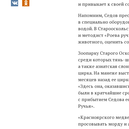
и привыкает к своей с
Напомним, Седов преод
в специально оборудо
водой. В Староосколь
и методист «Роева руч
животного, оценить с
Зоопарку Старого Оско
среди которых тянь-ш
а также азиатская сло
цирка. На манеже выс
месяцев назад ее цирк
«Здесь она, оказавшис
были в кратчайшие сро
с прибытием Седова ее
Ручья».
«Красноярского медвед
просовывать морду и л