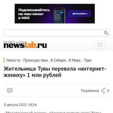
Показат
меню
/
,
,
,
Новости
Происшествия
В Сибири
В Мире
Тува
Жительница Тувы перевела «интернет-
жениху» 1 млн рублей
Поделиться
0
34
9 августа 2013 14:24
«Иностранный жених» обманул жительницу Тувы