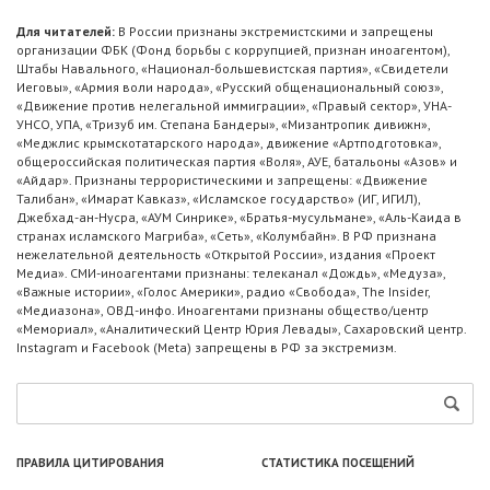
Для читателей:
В России признаны экстремистскими и запрещены
организации ФБК (Фонд борьбы с коррупцией, признан иноагентом),
Штабы Навального, «Национал-большевистская партия», «Свидетели
Иеговы», «Армия воли народа», «Русский общенациональный союз»,
«Движение против нелегальной иммиграции», «Правый сектор», УНА-
УНСО, УПА, «Тризуб им. Степана Бандеры», «Мизантропик дивижн»,
«Меджлис крымскотатарского народа», движение «Артподготовка»,
общероссийская политическая партия «Воля», АУЕ, батальоны «Азов» и
«Айдар». Признаны террористическими и запрещены: «Движение
Талибан», «Имарат Кавказ», «Исламское государство» (ИГ, ИГИЛ),
Джебхад-ан-Нусра, «АУМ Синрике», «Братья-мусульмане», «Аль-Каида в
странах исламского Магриба», «Сеть», «Колумбайн». В РФ признана
нежелательной деятельность «Открытой России», издания «Проект
Медиа». СМИ-иноагентами признаны: телеканал «Дождь», «Медуза»,
«Важные истории», «Голос Америки», радио «Свобода», The Insider,
«Медиазона», ОВД-инфо. Иноагентами признаны общество/центр
«Мемориал», «Аналитический Центр Юрия Левады», Сахаровский центр.
Instagram и Facebook (Metа) запрещены в РФ за экстремизм.
ПРАВИЛА ЦИТИРОВАНИЯ
СТАТИСТИКА ПОСЕЩЕНИЙ