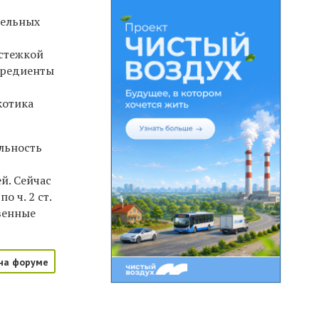
тельных
астежкой
гредиенты
котика
льность
й. Сейчас
 ч. 2 ст.
венные
на форуме