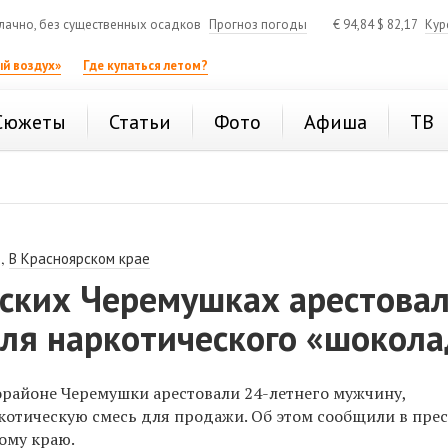
ачно, без существенных осадков
Прогноз погоды
€
94,84
$
82,17
Кур
й воздух»
Где купаться летом?
Сюжеты
Статьи
Фото
Афиша
ТВ
,
В Красноярском крае
рских Черемушках арестова
еля наркотического «шокола
орайоне Черемушки арестовали
24-летнего
мужчину,
котическую смесь для продажи. Об этом сообщили в пре
ому краю.