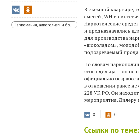
В съемной квартире, г
смесей JWH и синтетич
Наркотические средст
Наркомания, алкоголизм и борьба с ними
и предназначались дл
для производства нар
«шоколадом», молодой
подозреваемый прода
По словам наркополиц
этого дельца — он не п
официально безработн
в отношении ранее не 
228 УК РФ. Он находи
мероприятия. Дилеру 
0
0
Ссылки по теме