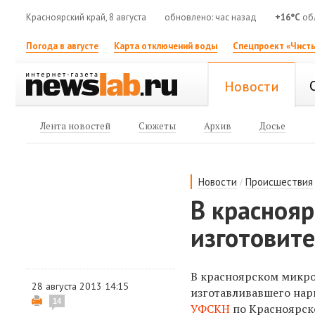
Красноярский край, 8 августа
обновлено: час назад
+16°C
обл
Погода в августе
Карта отключений воды
Спецпроект «Чисты
Новости
Лента новостей
Сюжеты
Архив
Досье
/
Новости
Происшествия
В красноя
изготовит
В красноярском микр
28 августа 2013 14:15
изготавливавшего нар
14
УФСКН
по Красноярск