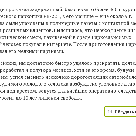
де проживал задержанный, было изъято более 460 г кури
еского наркотика PB-22F, в его машине — еще около 9 г.
ва были упакованы в полимерные пакеты с контактной з
я розничных клиентов. Выяснилось, что необходимые ин
котической смеси, называемой в среде наркозависимых
 человек покупал в интернете. После приготовления нар
вал его мелкими партиями.
ейских, им достаточно быстро удалось прекратить деяте
роработал и полутора месяцев, хотя за это время, будучи
ым, успел сменить несколько дорогостоящих автомобиле
судимого молодого человека возбуждено уголовное дело по
тся под арестом, ведутся дальнейшие оперативно-следст
грозит до 10 лет лишения свободы.
14
Обсудить 
: