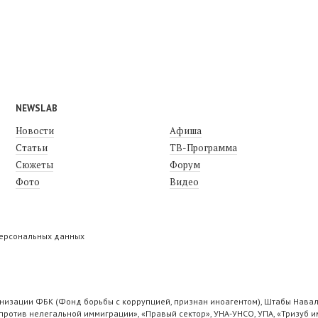
NEWSLAB
Новости
Афиша
Статьи
ТВ-Программа
Сюжеты
Форум
Фото
Видео
персональных данных
низации ФБК (Фонд борьбы с коррупцией, признан иноагентом), Штабы Навал
ротив нелегальной иммиграции», «Правый сектор», УНА-УНСО, УПА, «Тризуб и