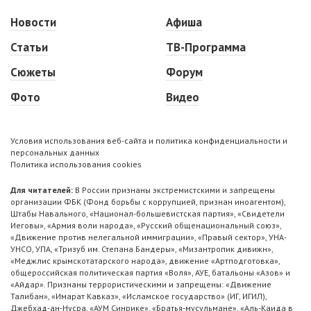
Новости
Афиша
Статьи
ТВ-Программа
Сюжеты
Форум
Фото
Видео
Условия использования веб-сайта и политика конфиденциальности и
персональных данных
Политика использования cookies
Для читателей:
В России признаны экстремистскими и запрещены
организации ФБК (Фонд борьбы с коррупцией, признан иноагентом),
Штабы Навального, «Национал-большевистская партия», «Свидетели
Иеговы», «Армия воли народа», «Русский общенациональный союз»,
«Движение против нелегальной иммиграции», «Правый сектор», УНА-
УНСО, УПА, «Тризуб им. Степана Бандеры», «Мизантропик дивижн»,
«Меджлис крымскотатарского народа», движение «Артподготовка»,
общероссийская политическая партия «Воля», АУЕ, батальоны «Азов» и
«Айдар». Признаны террористическими и запрещены: «Движение
Талибан», «Имарат Кавказ», «Исламское государство» (ИГ, ИГИЛ),
Джебхад-ан-Нусра, «АУМ Синрике», «Братья-мусульмане», «Аль-Каида в