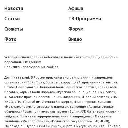
Новости
Афиша
Статьи
ТВ-Программа
Сюжеты
Форум
Фото
Видео
Условия использования веб-сайта и политика конфиденциальности и
персональных данных
Политика использования cookies
Для читателей:
В России признаны экстремистскими и запрещены
организации ФБК (Фонд борьбы с коррупцией, признан иноагентом),
Штабы Навального, «Национал-большевистская партия», «Свидетели
Иеговы», «Армия воли народа», «Русский общенациональный союз»,
«Движение против нелегальной иммиграции», «Правый сектор», УНА-
УНСО, УПА, «Тризуб им. Степана Бандеры», «Мизантропик дивижн»,
«Меджлис крымскотатарского народа», движение «Артподготовка»,
общероссийская политическая партия «Воля», АУЕ, батальоны «Азов» и
«Айдар». Признаны террористическими и запрещены: «Движение
Талибан», «Имарат Кавказ», «Исламское государство» (ИГ, ИГИЛ),
Джебхад-ан-Нусра, «АУМ Синрике», «Братья-мусульмане», «Аль-Каида в