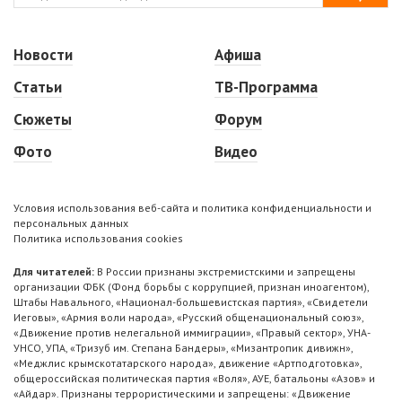
Новости
Афиша
Статьи
ТВ-Программа
Сюжеты
Форум
Фото
Видео
Условия использования веб-сайта и политика конфиденциальности и
персональных данных
Политика использования cookies
Для читателей:
В России признаны экстремистскими и запрещены
организации ФБК (Фонд борьбы с коррупцией, признан иноагентом),
Штабы Навального, «Национал-большевистская партия», «Свидетели
Иеговы», «Армия воли народа», «Русский общенациональный союз»,
«Движение против нелегальной иммиграции», «Правый сектор», УНА-
УНСО, УПА, «Тризуб им. Степана Бандеры», «Мизантропик дивижн»,
«Меджлис крымскотатарского народа», движение «Артподготовка»,
общероссийская политическая партия «Воля», АУЕ, батальоны «Азов» и
«Айдар». Признаны террористическими и запрещены: «Движение