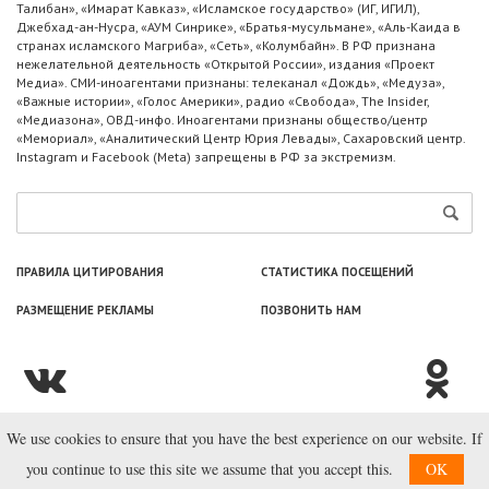
Талибан», «Имарат Кавказ», «Исламское государство» (ИГ, ИГИЛ),
Джебхад-ан-Нусра, «АУМ Синрике», «Братья-мусульмане», «Аль-Каида в
странах исламского Магриба», «Сеть», «Колумбайн». В РФ признана
нежелательной деятельность «Открытой России», издания «Проект
Медиа». СМИ-иноагентами признаны: телеканал «Дождь», «Медуза»,
«Важные истории», «Голос Америки», радио «Свобода», The Insider,
«Медиазона», ОВД-инфо. Иноагентами признаны общество/центр
«Мемориал», «Аналитический Центр Юрия Левады», Сахаровский центр.
Instagram и Facebook (Metа) запрещены в РФ за экстремизм.
ПРАВИЛА ЦИТИРОВАНИЯ
СТАТИСТИКА ПОСЕЩЕНИЙ
РАЗМЕЩЕНИЕ РЕКЛАМЫ
ПОЗВОНИТЬ НАМ
We use cookies to ensure that you have the best experience on our website. If
© ООО «Лаборатория Новоcтей», 2003—2026.
you continue to use this site we assume that you accept this.
OK