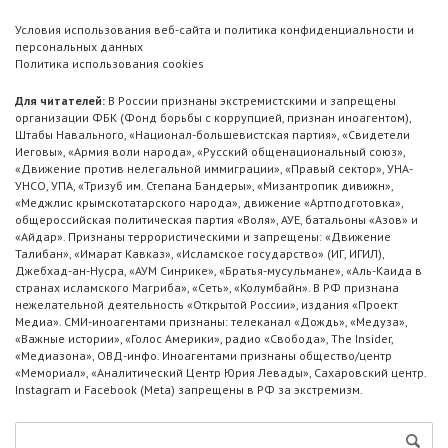
Условия использования веб-сайта и политика конфиденциальности и
персональных данных
Политика использования cookies
Для читателей:
В России признаны экстремистскими и запрещены
организации ФБК (Фонд борьбы с коррупцией, признан иноагентом),
Штабы Навального, «Национал-большевистская партия», «Свидетели
Иеговы», «Армия воли народа», «Русский общенациональный союз»,
«Движение против нелегальной иммиграции», «Правый сектор», УНА-
УНСО, УПА, «Тризуб им. Степана Бандеры», «Мизантропик дивижн»,
«Меджлис крымскотатарского народа», движение «Артподготовка»,
общероссийская политическая партия «Воля», АУЕ, батальоны «Азов» и
«Айдар». Признаны террористическими и запрещены: «Движение
Талибан», «Имарат Кавказ», «Исламское государство» (ИГ, ИГИЛ),
Джебхад-ан-Нусра, «АУМ Синрике», «Братья-мусульмане», «Аль-Каида в
странах исламского Магриба», «Сеть», «Колумбайн». В РФ признана
нежелательной деятельность «Открытой России», издания «Проект
Медиа». СМИ-иноагентами признаны: телеканал «Дождь», «Медуза»,
«Важные истории», «Голос Америки», радио «Свобода», The Insider,
«Медиазона», ОВД-инфо. Иноагентами признаны общество/центр
«Мемориал», «Аналитический Центр Юрия Левады», Сахаровский центр.
Instagram и Facebook (Metа) запрещены в РФ за экстремизм.