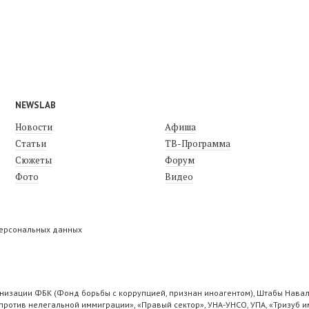
NEWSLAB
Новости
Афиша
Статьи
ТВ-Программа
Сюжеты
Форум
Фото
Видео
персональных данных
низации ФБК (Фонд борьбы с коррупцией, признан иноагентом), Штабы Навал
ротив нелегальной иммиграции», «Правый сектор», УНА-УНСО, УПА, «Тризуб и