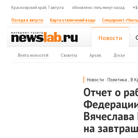
Красноярский край, 7 августа
обновлено: пять минут назад
+1
Погода в августе
Карта отключений воды
Спецпроект «Чисты
Новости
Лента новостей
Сюжеты
Архив
Досье
/
,
Новости
Политика
В К
Отчет о ра
Федерации
Вячеслава
на завтраш