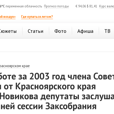
6°C
переменная облачность
Прогноз погоды
€
94,06
$
81,41
Курс вал
й воздух»
Где купаться летом?
Сюжеты
Статьи
Фото
Афиша
ТВ
расноярском крае
боте за 2003 год члена Сове
 от Красноярского края
 Новикова депутаты заслуш
ней сессии Заксобрания