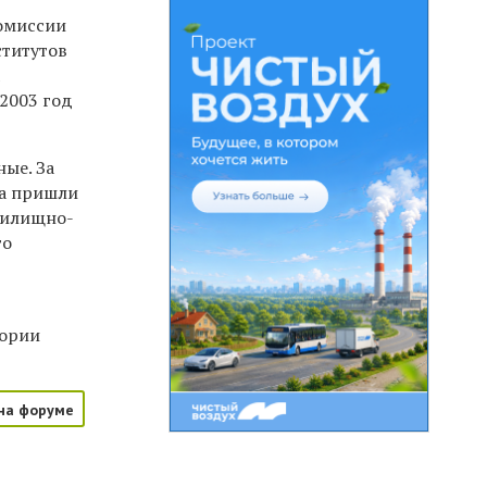
комиссии
ститутов
а
2003 год
ые. За
ка пришли
жилищно-
го
тории
на форуме