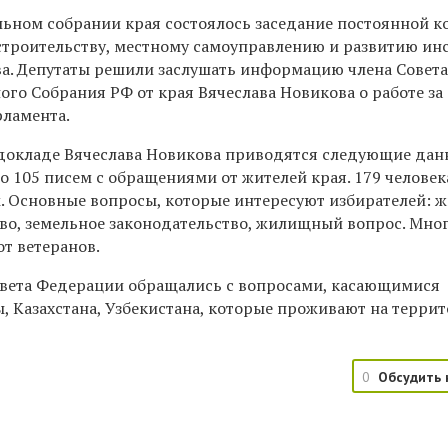
льном собрании края состоялось заседание постоянной 
строительству, местному самоуправлению и развитию ин
а. Депутаты решили заслушать информацию члена Совет
го Собрания РФ от края Вячеслава Новикова о работе за 
рламента.
в докладе Вячеслава Новикова приводятся следующие данн
о 105 писем с обращениями от жителей края. 179 челове
м. Основные вопросы, которые интересуют избирателей: 
во, земельное законодательство, жилищный вопрос. Мно
т ветеранов.
Совета Федерации обращались с вопросами, касающимися
, Казахстана, Узбекистана, которые проживают на терри
0
Обсудить 