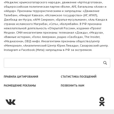
«Меджлис крымскотатарского народа», движение «Артподготовка»,
общероссийская политическая партия «Воля», АУЕ, батальоны «Азов» и
«Айдар». Признаны террористическими и запрещены: «Движение
Талибан», «Имарат Кавказ», «Исламское государство» (ИГ, ИГИЛ),
Джебхад-ан-Нусра, «АУМ Синрике», «Братья-мусульмане», «Аль-Каида в
странах исламского Магриба», «Сеть», «Колумбайн». В РФ признана
нежелательной деятельность «Открытой России», издания «Проект
Медиа». СМИ-иноагентами признаны: телеканал «Дождь», «Медуза»,
«Важные истории», «Голос Америки», радио «Свобода», The Insider,
«Медиазона», ОВД-инфо. Иноагентами признаны общество/центр
«Мемориал», «Аналитический Центр Юрия Левады», Сахаровский центр.
Instagram и Facebook (Metа) запрещены в РФ за экстремизм.
ПРАВИЛА ЦИТИРОВАНИЯ
СТАТИСТИКА ПОСЕЩЕНИЙ
РАЗМЕЩЕНИЕ РЕКЛАМЫ
ПОЗВОНИТЬ НАМ