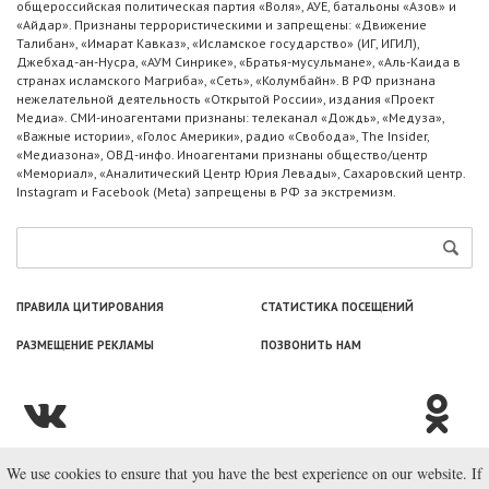
общероссийская политическая партия «Воля», АУЕ, батальоны «Азов» и
«Айдар». Признаны террористическими и запрещены: «Движение
Талибан», «Имарат Кавказ», «Исламское государство» (ИГ, ИГИЛ),
Джебхад-ан-Нусра, «АУМ Синрике», «Братья-мусульмане», «Аль-Каида в
странах исламского Магриба», «Сеть», «Колумбайн». В РФ признана
нежелательной деятельность «Открытой России», издания «Проект
Медиа». СМИ-иноагентами признаны: телеканал «Дождь», «Медуза»,
«Важные истории», «Голос Америки», радио «Свобода», The Insider,
«Медиазона», ОВД-инфо. Иноагентами признаны общество/центр
«Мемориал», «Аналитический Центр Юрия Левады», Сахаровский центр.
Instagram и Facebook (Metа) запрещены в РФ за экстремизм.
ПРАВИЛА ЦИТИРОВАНИЯ
СТАТИСТИКА ПОСЕЩЕНИЙ
РАЗМЕЩЕНИЕ РЕКЛАМЫ
ПОЗВОНИТЬ НАМ
We use cookies to ensure that you have the best experience on our website. If
© ООО «Лаборатория Новоcтей», 2003—2026.