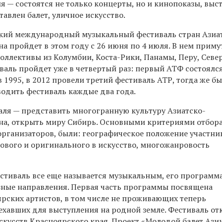
 — состоятся не только концерты, но и кинопоказы, выс
тавлен балет, уличное искусство.
кий международный музыкальный фестиваль стран Азиа
а пройдет в этом году с 26 июня по 4 июля. В нем приму
 коллективы из Колумбии, Коста-Рики, Панамы, Перу, Севе
валь пройдет уже в четвертый раз: первый АТФ состоялс
 в 1995, в 2012 провели третий фестиваль АТР, тогда же б
одить фестиваль каждые два года.
аля — представить многогранную культуру Азиатско-
на, открыть миру Сибирь. Основными критериями отбора
организаторов, были: географическое положение участни
нового и оригинального в искусство, многожанровость
естиваль все еще называется музыкальным, его программ
зные направления. Первая часть программы посвящена
рских артистов, в том числе не проживающих теперь
ехавших для выступления на родной земле. Фестиваль от
скусств Красноярского края. Проект «Молодой балет Ази