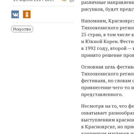
различные направления
рисунков, будет предс
Напомним, Красноярс
Тихоокеанского регион
Искусство
25 стран, в том числе
и Южной Кореи. Фести
в 1992 году, второй —
принято решение пров
Основная цель фестив
Тихоокеанского регио
фестиваля, по словам 
привнесение чего-то 
представленного.
Несмотря на то, что ф
охватывает разнообра
выступлениям красноя
в Красноярске, но при
концертом мастеров и