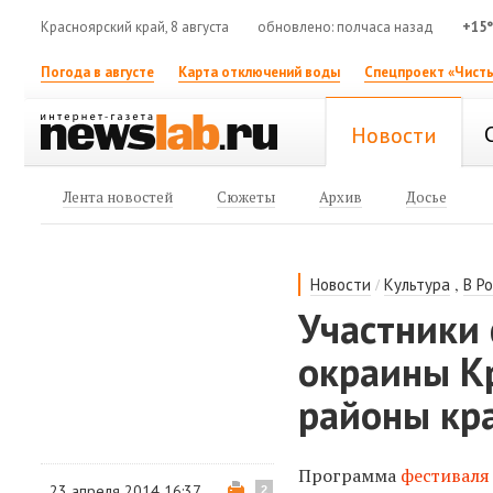
Красноярский край, 8 августа
обновлено: полчаса назад
+15
Погода в августе
Карта отключений воды
Спецпроект «Чисты
Новости
Лента новостей
Сюжеты
Архив
Досье
/
,
Новости
Культура
В Р
Участники 
окраины К
районы кр
Программа
фестиваля
23 апреля 2014 16:37
2