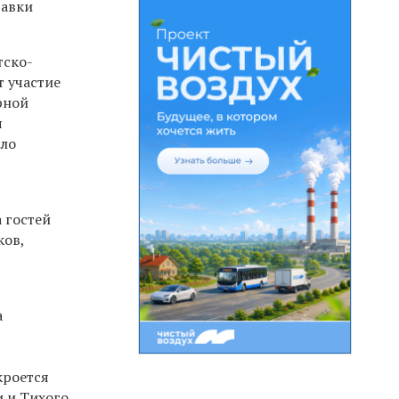
тавки
тско-
т участие
рной
я
ыло
 гостей
ков,
а
кроется
и и Тихого