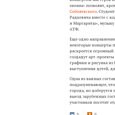
океана» позволит, кро
Соболевского
. Студен
Радкевича вместе с к
и Маргариты», музыку
АТФ.
Еще одно направление
некоторые концерты п
раскроется огромный 
создадут арт-проекты
графики и рисунка из
выступления детей, д
Одна из важных соста
подразумевающее, что
города, но доберутся 
выезд зарубежных гост
участников посетит от
0
0