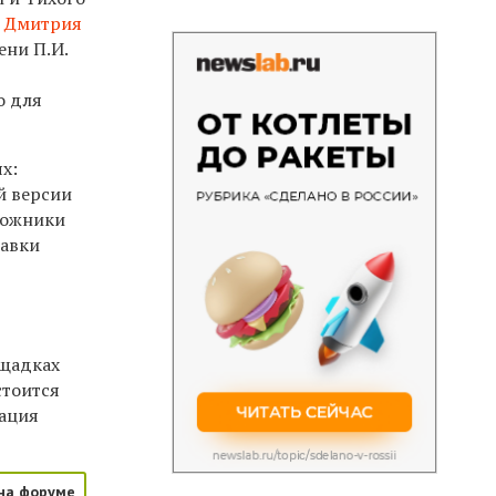
и
Дмитрия
ени П.И.
о для
х:
й версии
дожники
тавки
ощадках
стоится
гация
на форуме