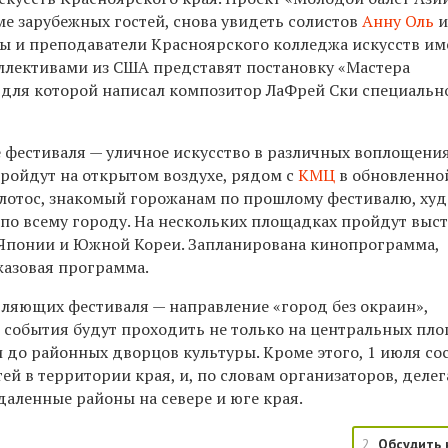
ме зарубежных гостей, снова увидеть солистов
Анну Оль
ты и преподаватели Красноярского колледжа искусств им
оллективами из США представят постановку «Мастера
 для которой написал композитор ЛаФрей Ски специальн
 фестиваля — уличное искусство в различных воплощения
ройдут на открытом воздухе, рядом с
КМЦ
в обновленно
лотос, знакомый горожанам по прошлому фестивалю, ху
 по всему городу. На нескольких площадках пройдут выс
 Японии и Южной Кореи. Запланирована кинопрограмма,
жазовая программа.
вляющих фестиваля — направление «город без окраин»,
 события будут проходить не только на центральных пл
и до районных дворцов культуры. Кроме этого, 1 июля со
ей в территории края, и, по словам организаторов, деле
даленные районы на севере и юге края.
2
Обсудить 