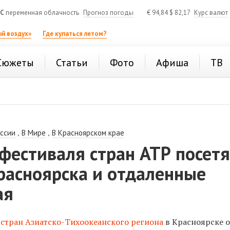
°C
переменная облачность
Прогноз погоды
€
94,84
$
82,17
Курс валют
й воздух»
Где купаться летом?
Сюжеты
Статьи
Фото
Афиша
ТВ
,
,
оссии
В Мире
В Красноярском крае
фестиваля стран АТР посетя
расноярска и отдаленные
ая
 стран Азиатско-Тихоокеанского региона
в Красноярске о