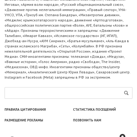
Иеговы», «Армия воли народа», «Русский общенациональный союз»,
«Движение против нелегальной иммиграции», «Правый сектор», УНА-
УНСО, УПА, «Тризуб им. Степана Бандеры», «Мизантропик дивижн»,
«Меджлис крымскотатарского народа», движение «Артподготовка»,
общероссийская политическая партия «Воля», АУЕ, батальоны «Азов» и
«Айдар». Признаны террористическими и запрещены: «Движение
Талибан», «Имарат Кавказ», «Исламское государство» (ИГ, ИГИЛ),
Джебхад-ан-Нусра, «АУМ Синрике», «Братья-мусульмане», «Аль-Каида в
странах исламского Магриба», «Сеть», «Колумбайн». В РФ признана
нежелательной деятельность «Открытой России», издания «Проект
Медиа». СМИ-иноагентами признаны: телеканал «Дождь», «Медуза»,
«Важные истории», «Голос Америки», радио «Свобода», The Insider,
«Медиазона», ОВД-инфо. Иноагентами признаны общество/центр
«Мемориал», «Аналитический Центр Юрия Левады», Сахаровский центр.
Instagram и Facebook (Metа) запрещены в РФ за экстремизм.
ПРАВИЛА ЦИТИРОВАНИЯ
СТАТИСТИКА ПОСЕЩЕНИЙ
РАЗМЕЩЕНИЕ РЕКЛАМЫ
ПОЗВОНИТЬ НАМ