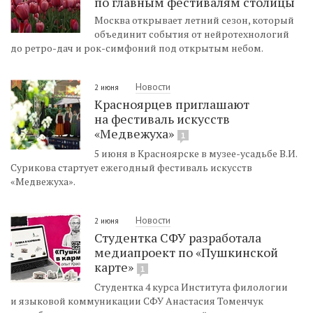
по главным фестивалям столицы
Москва открывает летний сезон, который
объединит события от нейротехнологий
до ретро-дач и рок-симфоний под открытым небом.
Новости
2 июня
Красноярцев приглашают
на фестиваль искусств
«Медвежуха»
1
5 июня в Красноярске в музее-усадьбе В.И.
Сурикова стартует ежегодный фестиваль искусств
«Медвежуха».
Новости
2 июня
Студентка СФУ разработала
медиапроект по «Пушкинской
карте»
1
Студентка 4 курса Института филологии
и языковой коммуникации СФУ Анастасия Томенчук