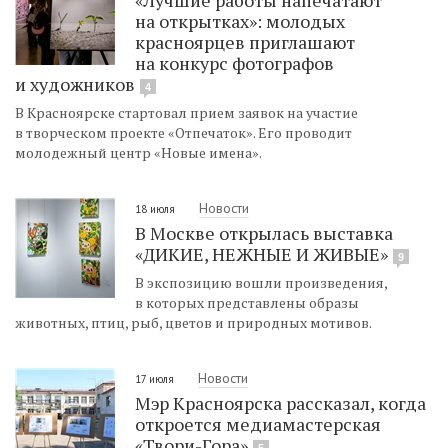
на открытках»: молодых
красноярцев приглашают
на конкурс фотографов
и художников
4
В Красноярске стартовал прием заявок на участие
в творческом проекте «Отпечаток». Его проводит
молодежный центр «Новые имена».
Новости
18 июля
В Москве открылась выставка
«ДИКИЕ, НЕЖНЫЕ И ЖИВЫЕ»
9
В экспозицию вошли произведения,
в которых представлены образы
животных, птиц, рыб, цветов и природных мотивов.
Новости
17 июля
Мэр Красноярска рассказал, когда
откроется медиамастерская
«Твори-Гора»
5