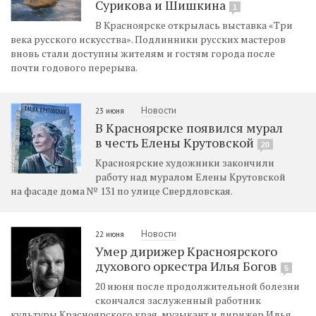
Сурикова и Шишкина
1
В Красноярске открылась выставка «Три
века русского искусства». Подлинники русских мастеров
вновь стали доступны жителям и гостям города после
почти годового перерыва.
Новости
23 июня
В Красноярске появился мурал
в честь Елены Крутовской
20
Красноярские художники закончили
работу над муралом Елены Крутовской
на фасаде дома № 131 по улице Свердловская.
Новости
22 июня
Умер дирижер Красноярского
духового оркестра Илья Богов
5
20 июня после продолжительной болезни
скончался заслуженный работник
культуры Красноярского края, музыкант и дирижер Илья