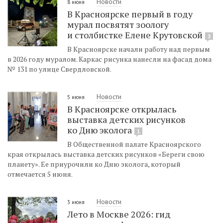
Новости
8 июня
В Красноярске первый в году
мурал посвятят зоологу
и столбистке Елене Крутовской
3
В Красноярске начали работу над первым
в 2026 году муралом. Каркас рисунка нанесли на фасад дома
№ 131 по улице Свердловской.
Новости
5 июня
В Красноярске открылась
выставка детских рисунков
ко Дню эколога
1
В Общественной палате Красноярского
края открылась выставка детских рисунков «Береги свою
планету». Ее приурочили ко Дню эколога, который
отмечается 5 июня.
Новости
3 июня
Лето в Москве 2026: гид