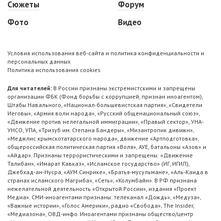
Сюжеты
Форум
Фото
Видео
Условия использования веб-сайта и политика конфиденциальности и
персональных данных
Политика использования cookies
Для читателей:
В России признаны экстремистскими и запрещены
организации ФБК (Фонд борьбы с коррупцией, признан иноагентом),
Штабы Навального, «Национал-большевистская партия», «Свидетели
Иеговы», «Армия воли народа», «Русский общенациональный союз»,
«Движение против нелегальной иммиграции», «Правый сектор», УНА-
УНСО, УПА, «Тризуб им. Степана Бандеры», «Мизантропик дивижн»,
«Меджлис крымскотатарского народа», движение «Артподготовка»,
общероссийская политическая партия «Воля», АУЕ, батальоны «Азов» и
«Айдар». Признаны террористическими и запрещены: «Движение
Талибан», «Имарат Кавказ», «Исламское государство» (ИГ, ИГИЛ),
Джебхад-ан-Нусра, «АУМ Синрике», «Братья-мусульмане», «Аль-Каида в
странах исламского Магриба», «Сеть», «Колумбайн». В РФ признана
нежелательной деятельность «Открытой России», издания «Проект
Медиа». СМИ-иноагентами признаны: телеканал «Дождь», «Медуза»,
«Важные истории», «Голос Америки», радио «Свобода», The Insider,
«Медиазона», ОВД-инфо. Иноагентами признаны общество/центр