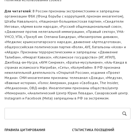
Для читателей:
В России признаны экстремистскими и запрещены
организации ФБК (Фонд борьбы с коррупцией, признан иноагентом),
Штабы Навального, «Национал-большевистская партия», «Свидетели
Иеговы», «Армия воли народа», «Русский общенациональный союз»,
«Движение против нелегальной иммиграции», «Правый сектор», УНА-
УНСО, УПА, «Тризуб им. Степана Бандеры», «Мизантропик дивижн»,
«Меджлис крымскотатарского народа», движение «Артподготовка»,
общероссийская политическая партия «Воля», АУЕ, батальоны «Азов» и
«Айдар». Признаны террористическими и запрещены: «Движение
Талибан», «Имарат Кавказ», «Исламское государство» (ИГ, ИГИЛ),
Джебхад-ан-Нусра, «АУМ Синрике», «Братья-мусульмане», «Аль-Каида в
странах исламского Магриба», «Сеть», «Колумбайн». В РФ признана
нежелательной деятельность «Открытой России», издания «Проект
Медиа». СМИ-иноагентами признаны: телеканал «Дождь», «Медуза»,
«Важные истории», «Голос Америки», радио «Свобода», The Insider,
«Медиазона», ОВД-инфо. Иноагентами признаны общество/центр
«Мемориал», «Аналитический Центр Юрия Левады», Сахаровский центр.
Instagram и Facebook (Metа) запрещены в РФ за экстремизм.
ПРАВИЛА ЦИТИРОВАНИЯ
СТАТИСТИКА ПОСЕЩЕНИЙ