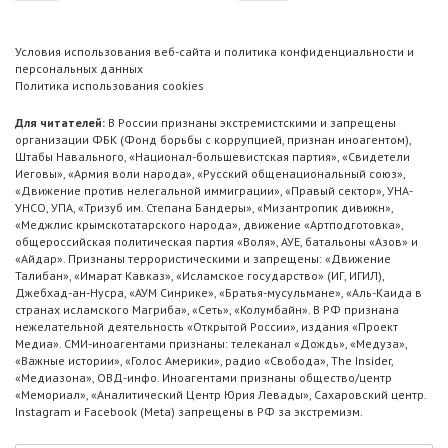
Условия использования веб-сайта и политика конфиденциальности и
персональных данных
Политика использования cookies
Для читателей:
В России признаны экстремистскими и запрещены
организации ФБК (Фонд борьбы с коррупцией, признан иноагентом),
Штабы Навального, «Национал-большевистская партия», «Свидетели
Иеговы», «Армия воли народа», «Русский общенациональный союз»,
«Движение против нелегальной иммиграции», «Правый сектор», УНА-
УНСО, УПА, «Тризуб им. Степана Бандеры», «Мизантропик дивижн»,
«Меджлис крымскотатарского народа», движение «Артподготовка»,
общероссийская политическая партия «Воля», АУЕ, батальоны «Азов» и
«Айдар». Признаны террористическими и запрещены: «Движение
Талибан», «Имарат Кавказ», «Исламское государство» (ИГ, ИГИЛ),
Джебхад-ан-Нусра, «АУМ Синрике», «Братья-мусульмане», «Аль-Каида в
странах исламского Магриба», «Сеть», «Колумбайн». В РФ признана
нежелательной деятельность «Открытой России», издания «Проект
Медиа». СМИ-иноагентами признаны: телеканал «Дождь», «Медуза»,
«Важные истории», «Голос Америки», радио «Свобода», The Insider,
«Медиазона», ОВД-инфо. Иноагентами признаны общество/центр
«Мемориал», «Аналитический Центр Юрия Левады», Сахаровский центр.
Instagram и Facebook (Metа) запрещены в РФ за экстремизм.