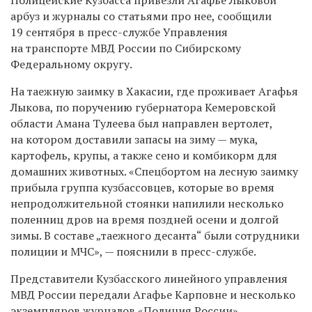
арбуз и журналы со статьями про нее, сообщили
19 сентября в пресс-службе Управления
на транспорте МВД России по Сибирскому
Федеральному округу.
На таежную заимку в Хакасии, где проживает Агафья
Лыкова, по поручению губернатора Кемеровской
области Амана Тулеева был направлен вертолет,
на котором доставили запасы на зиму — мука,
картофель, крупы, а также сено и комбикорм для
домашних животных. «Спецбортом на лесную заимку
прибыла группа кузбассовцев, которые во время
непродолжительной стоянки напилили несколько
поленниц дров на время поздней осени и долгой
зимы. В составе „таежного десанта“ были сотрудники
полиции и МЧС», — пояснили в пресс-службе.
Представители Кузбасского линейного управления
МВД России передали Агафье Карповне и несколько
экземпляров журналов «Полиция России»