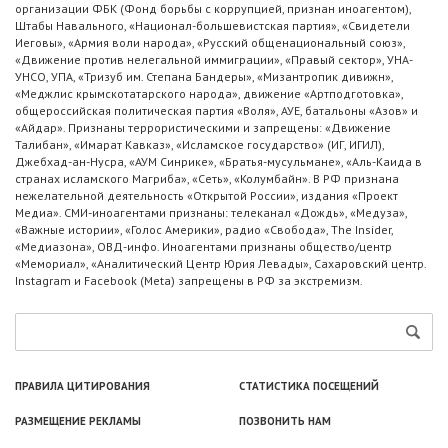
организации ФБК (Фонд борьбы с коррупцией, признан иноагентом),
Штабы Навального, «Национал-большевистская партия», «Свидетели
Иеговы», «Армия воли народа», «Русский общенациональный союз»,
«Движение против нелегальной иммиграции», «Правый сектор», УНА-
УНСО, УПА, «Тризуб им. Степана Бандеры», «Мизантропик дивижн»,
«Меджлис крымскотатарского народа», движение «Артподготовка»,
общероссийская политическая партия «Воля», АУЕ, батальоны «Азов» и
«Айдар». Признаны террористическими и запрещены: «Движение
Талибан», «Имарат Кавказ», «Исламское государство» (ИГ, ИГИЛ),
Джебхад-ан-Нусра, «АУМ Синрике», «Братья-мусульмане», «Аль-Каида в
странах исламского Магриба», «Сеть», «Колумбайн». В РФ признана
нежелательной деятельность «Открытой России», издания «Проект
Медиа». СМИ-иноагентами признаны: телеканал «Дождь», «Медуза»,
«Важные истории», «Голос Америки», радио «Свобода», The Insider,
«Медиазона», ОВД-инфо. Иноагентами признаны общество/центр
«Мемориал», «Аналитический Центр Юрия Левады», Сахаровский центр.
Instagram и Facebook (Metа) запрещены в РФ за экстремизм.
ПРАВИЛА ЦИТИРОВАНИЯ
СТАТИСТИКА ПОСЕЩЕНИЙ
РАЗМЕЩЕНИЕ РЕКЛАМЫ
ПОЗВОНИТЬ НАМ