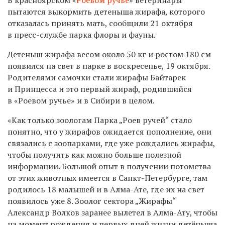
пытаются выкормить детеныша жирафа, которого
отказалась принять мать, сообщили 21 октября
в пресс-службе парка флоры и фауны.
Детеныш жирафа весом около 50 кг и ростом 180 см
появился на свет в парке в воскресенье, 19 октября.
Родителями самочки стали жирафы Байтарек
и Принцесса и это первый жираф, родившийся
в «Роевом ручье» и в Сибири в целом.
«Как только зоологам Парка „Роев ручей“ стало
понятно, что у жирафов ожидается пополнение, они
связались с зоопарками, где уже рождались жирафы,
чтобы получить как можно больше полезной
информации. Большой опыт в получении потомства
от этих животных имеется в Санкт-Петербурге, там
родилось 18 малышей и в Алма-Ате, где их на свет
появилось уже 8. Зоолог сектора „Жирафы“
Александр Волков заранее вылетел в Алма-Ату, чтобы
на момент рождения и первых дней жизни детёныша