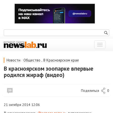
Показат
меню
/
,
Новости
Общество
В Красноярском крае
В красноярском зоопарке впервые
родился жираф (видео)
Поделиться
0
59
21 октября 2014 12:06
В красноярском «
Роевом ручье
» ветеринары