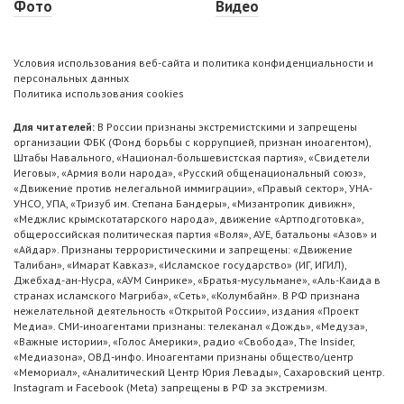
Фото
Видео
Условия использования веб-сайта и политика конфиденциальности и
персональных данных
Политика использования cookies
Для читателей:
В России признаны экстремистскими и запрещены
организации ФБК (Фонд борьбы с коррупцией, признан иноагентом),
Штабы Навального, «Национал-большевистская партия», «Свидетели
Иеговы», «Армия воли народа», «Русский общенациональный союз»,
«Движение против нелегальной иммиграции», «Правый сектор», УНА-
УНСО, УПА, «Тризуб им. Степана Бандеры», «Мизантропик дивижн»,
«Меджлис крымскотатарского народа», движение «Артподготовка»,
общероссийская политическая партия «Воля», АУЕ, батальоны «Азов» и
«Айдар». Признаны террористическими и запрещены: «Движение
Талибан», «Имарат Кавказ», «Исламское государство» (ИГ, ИГИЛ),
Джебхад-ан-Нусра, «АУМ Синрике», «Братья-мусульмане», «Аль-Каида в
странах исламского Магриба», «Сеть», «Колумбайн». В РФ признана
нежелательной деятельность «Открытой России», издания «Проект
Медиа». СМИ-иноагентами признаны: телеканал «Дождь», «Медуза»,
«Важные истории», «Голос Америки», радио «Свобода», The Insider,
«Медиазона», ОВД-инфо. Иноагентами признаны общество/центр
«Мемориал», «Аналитический Центр Юрия Левады», Сахаровский центр.
Instagram и Facebook (Metа) запрещены в РФ за экстремизм.