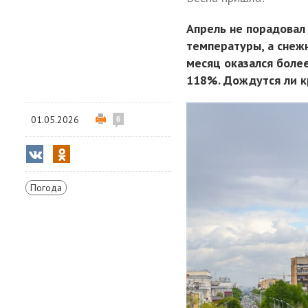
Апрель не порадовал
температуры, а снеж
месяц оказался боле
118%. Дождутся ли к
01.05.2026
6
Погода