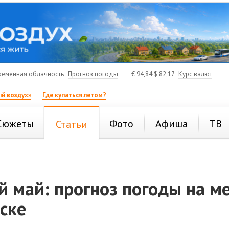
ременная облачность
Прогноз погоды
€
94,84
$
82,17
Курс валют
й воздух»
Где купаться летом?
Сюжеты
Фото
Афиша
ТВ
Статьи
 май: прогноз погоды на м
ске