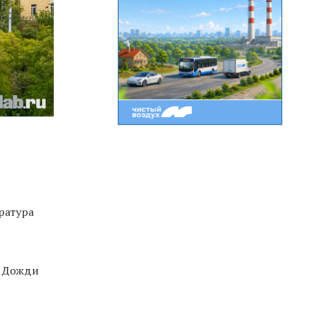
ература
C. Дожди