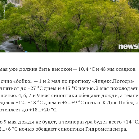
мая уже должна быть высокой — 10,4 °
C
и
48 мм осадков.
точно
«
бойко
»
—
1 и 2 мая по прогнозу
«
Яндекс.Погоды
»
няться до +27 °C днем и +13 °C ночью. 3 мая похолодает
 ночью. 4, 6, 7 и 9 мая синоптики обещают дожди, а темп
делах +12...+18 °C днем и +5...+9 °C ночью. К Дню Победы
теплеет до +18...+20 °C.
то 9 мая дождя не будет, а температура будет всего +14 °
 +2...+6 °C ночью обещают синоптики Гидрометцентра.