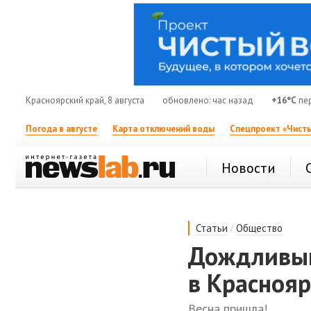
Красноярский край, 8 августа
обновлено: час назад
+16°C
пе
Погода в августе
Карта отключений воды
Спецпроект «Чисты
Новости
/
Статьи
Общество
Дождливый
в Краснояр
Весна пришла!