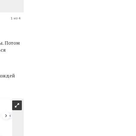
1 из 4
ы. Потом
ься
Дождей