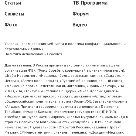
Статьи
ТВ-Программа
Сюжеты
Форум
Фото
Видео
Условия использования веб-сайта и политика конфиденциальности и
персональных данных
Политика использования cookies
Для читателей:
В России признаны экстремистскими и запрещены
организации ФБК (Фонд борьбы с коррупцией, признан иноагентом),
Штабы Навального, «Национал-большевистская партия», «Свидетели
Иеговы», «Армия воли народа», «Русский общенациональный союз»,
«Движение против нелегальной иммиграции», «Правый сектор», УНА-
УНСО, УПА, «Тризуб им. Степана Бандеры», «Мизантропик дивижн»,
«Меджлис крымскотатарского народа», движение «Артподготовка»,
общероссийская политическая партия «Воля», АУЕ, батальоны «Азов» и
«Айдар». Признаны террористическими и запрещены: «Движение
Талибан», «Имарат Кавказ», «Исламское государство» (ИГ, ИГИЛ),
Джебхад-ан-Нусра, «АУМ Синрике», «Братья-мусульмане», «Аль-Каида в
странах исламского Магриба», «Сеть», «Колумбайн». В РФ признана
нежелательной деятельность «Открытой России», издания «Проект
Медиа». СМИ-иноагентами признаны: телеканал «Дождь», «Медуза»,