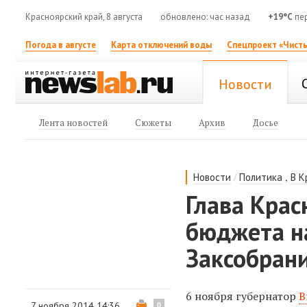
Красноярский край, 8 августа
обновлено: час назад
+19°C
пер
Погода в августе
Карта отключений воды
Спецпроект «Чисты
Новости
Лента новостей
Сюжеты
Архив
Досье
/
,
Новости
Политика
В К
Глава Крас
бюджета на
Заксобран
6 ноября губернатор
В
7 ноября 2014 14:36
0