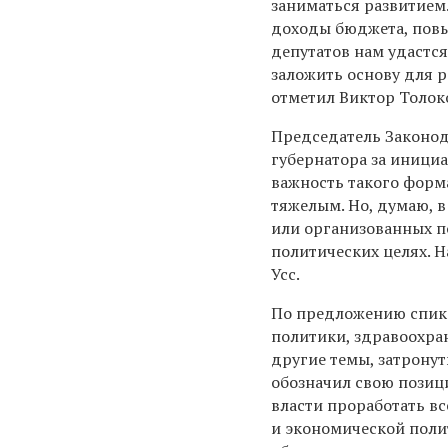
заниматься развитием
доходы бюджета, повы
депутатов нам удастс
заложить основу для 
отметил Виктор Толок
Председатель Законод
губернатора за иници
важность такого форм
тяжелым. Но, думаю, в
или организованных по
политических целях. Н
Усс.
По предложению спике
политики, здравоохра
другие темы, затрону
обозначил свою позиц
власти проработать в
и экономической полит