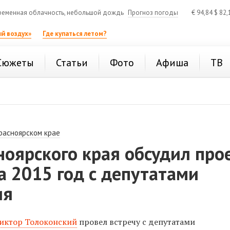
еменная облачность, небольшой дождь
Прогноз погоды
€
94,84
$
82,
й воздух»
Где купаться летом?
Сюжеты
Статьи
Фото
Афиша
ТВ
расноярском крае
ноярского края обсудил про
 2015 год с депутатами
ия
иктор Толоконский
провел встречу с депутатами