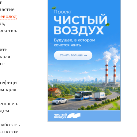
т
частие
севолод
ов,
льства.
ить
 края
ент
 дефицит
ом края
меньшен.
удем
работать
 а потом