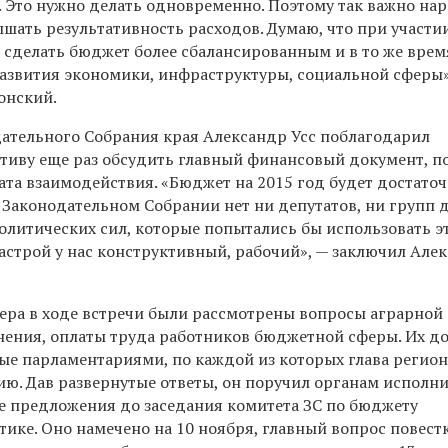
. Это нужно делать одновременно. Поэтому так важно на
шать результативность расходов. Думаю, что при участи
я сделать бюджет более сбалансированным и в то же врем
развития экономики, инфраструктуры, социальной сферы»
онский.
ательного Собрания края Александр Усс поблагодарил
ативу еще раз обсудить главный финансовый документ, 
ата взаимодействия. «Бюджет на 2015 год будет достато
 Законодательном Собрании нет ни депутатов, ни групп 
литических сил, которые попытались бы использовать эт
астрой у нас конструктивный, рабочий», — заключил Але
ра в ходе встречи были рассмотрены вопросы аграрной
нения, оплаты труда работников бюджетной сферы. Их д
тые парламентариями, по каждой из которых глава регион
ию. Дав развернутые ответы, он поручил органам исполн
се предложения до заседания комитета ЗС по бюджету
ике. Оно намечено на 10 ноября, главный вопрос повест