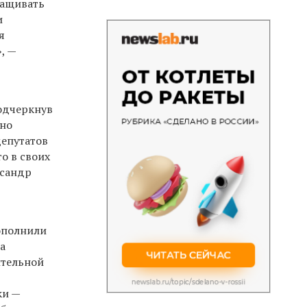
ращивать
и
я
, —
подчеркнув
чно
депутатов
о в своих
ксандр
ополнили
а
ительной
ки —