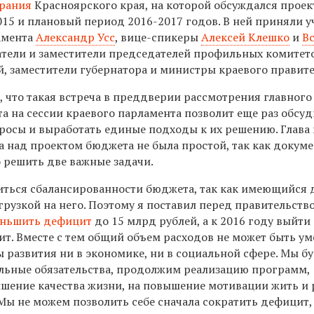
брания
Красноярского края, на которой обсуждался проек
15 и плановый период 2016-2017 годов. В ней приняли у
амента
Александр Усс
, вице-спикеры
Алексей Клешко
и
В
атели и заместители председателей профильных комитет
, заместители губернатора и министры краевого правите
, что такая встреча в преддверии рассмотрения главного
а на сессии краевого парламента позволит еще раз обсуд
росы и выработать единые подходы к их решению. Глава
а над проектом бюджета не была простой, так как докум
решить две важные задачи.
ться сбалансированности бюджета, так как имеющийся
грузкой на него. Поэтому я поставил перед правительств
ньшить дефицит
до 15 млрд рублей, а к 2016 году выйти
ит. Вместе с тем общий объем расходов не может быть у
 развития ни в экономике, ни в социальной сфере. Мы б
льные обязательства, продолжим реализацию программ,
шение качества жизни, на повышение мотивации жить и 
Мы не можем позволить себе сначала сократить дефицит,