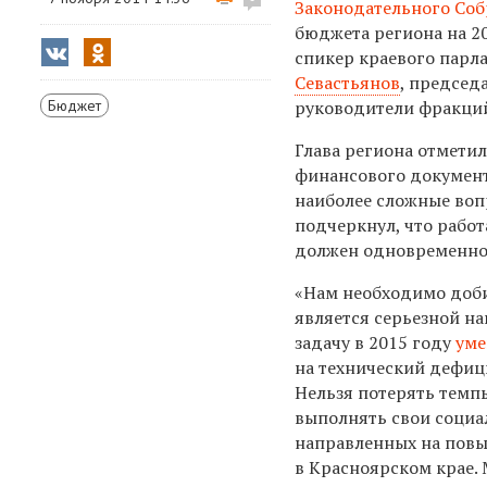
Законодательного Со
бюджета региона на 20
спикер краевого парл
Севастьянов
, председ
Бюджет
руководители фракций
Глава региона отметил
финансового документ
наиболее сложные воп
подчеркнул, что работ
должен одновременно 
«Нам необходимо доби
является серьезной на
задачу в 2015 году
уме
на технический дефиц
Нельзя потерять темпы
выполнять свои социа
направленных на повы
в Красноярском крае. 