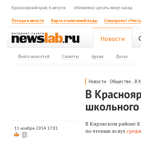
Красноярский край, 6 августа
обновлено: десять минут назад
Погода в августе
Карта отключений воды
Спецпроект «Чисты
Новости
Лента новостей
Сюжеты
Архив
Досье
/
,
Новости
Общество
В 
В Красноя
школьного
В Кировском районе К
11 ноября 2014 17:01
по чтению вслух
сред
1