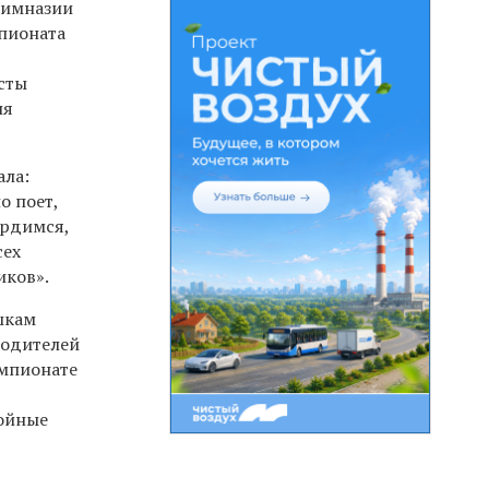
гимназии
мпионата
сты
ля
ала:
о поет,
ордимся,
сех
иков».
шкам
родителей
емпионате
тойные
—