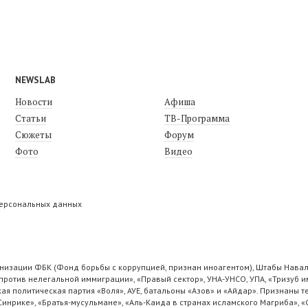
NEWSLAB
Новости
Афиша
Статьи
ТВ-Программа
Сюжеты
Форум
Фото
Видео
персональных данных
низации ФБК (Фонд борьбы с коррупцией, признан иноагентом), Штабы Навал
ротив нелегальной иммиграции», «Правый сектор», УНА-УНСО, УПА, «Тризуб и
ая политическая партия «Воля», АУЕ, батальоны «Азов» и «Айдар». Признаны
 Синрике», «Братья-мусульмане», «Аль-Каида в странах исламского Магриба», 