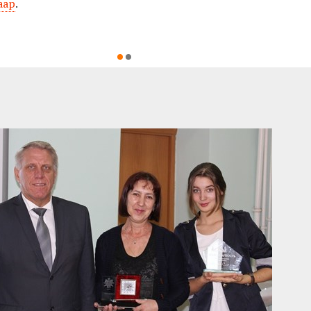
аар
.