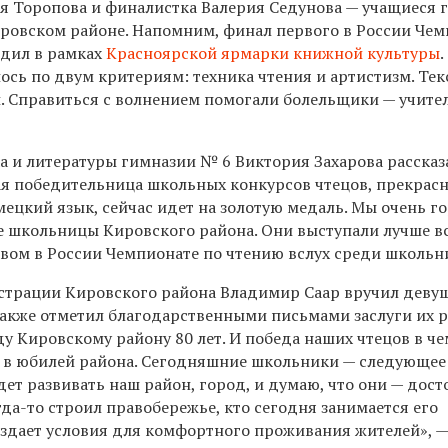
 Торопова и финалистка Валерия Седунова — учащиеся 
ировском районе. Напомним, финал первого в России Че
одил в рамках
Красноярской ярмарки книжной культуры
.
ось по двум критериям: техника чтения и артистизм. Тек
и. Справиться с волнением помогали болельщики — учите
а и литературы гимназии № 6 Виктория Захарова рассказ
ая победительница школьных конкурсов чтецов, прекрасн
мецкий язык, сейчас идет на золотую медаль. Мы очень г
е школьницы Кировского района. Они выступали лучше в
рвом в России Чемпионате по чтению вслух среди школьн
страции Кировского района Владимир Саар вручил деву
также отметил благодарственными письмами заслуги их 
оду Кировскому району 80 лет. И победа наших чтецов в ч
д в юбилей района. Сегодняшние школьники — следующее
дет развивать наш район, город, и думаю, что они — дос
гда-то строил правобережье, кто сегодня занимается его
оздает условия для комфортного проживания жителей», 