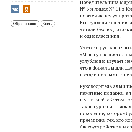
Победительница Мария
№ 6 и лицея № 11 в К
по чтению вслух прох
Выступление оценивал
Образование
Книги
читали без подготовк
и одноклассники.
Учитель русского язык
«Маша у нас постоянн
углубленно изучает не
что в финал вышли дв
и стали первыми в пе
Руководитель админи
памятные подарки, а 
и учителей. «В этом г
такого уровня — вкла
поколение, которое бу
преемники тех, кто ко
благоустройством и с