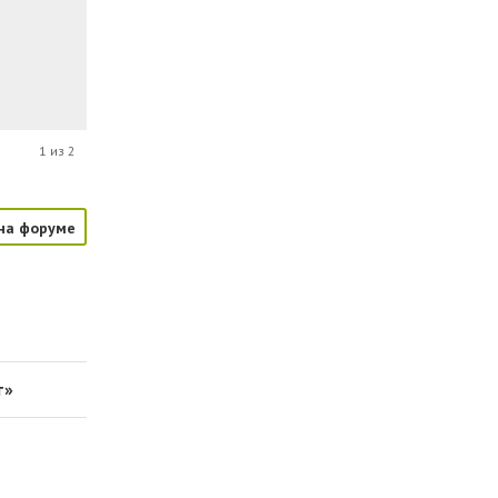
1 из 2
на форуме
т»