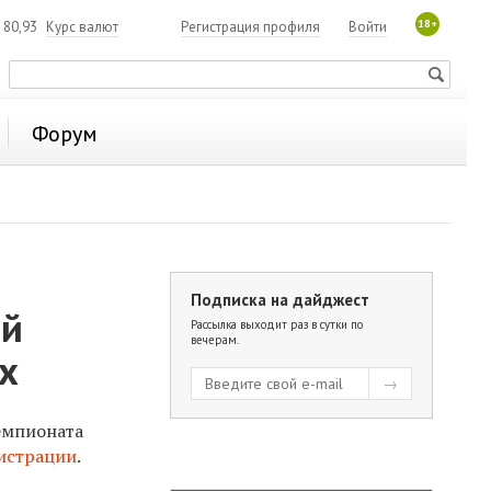
18+
80,93
Курс валют
Регистрация профиля
Войти
Форум
Подписка на дайджест
ей
Рассылка выходит раз в сутки по
вечерам.
х
емпионата
истрации
.