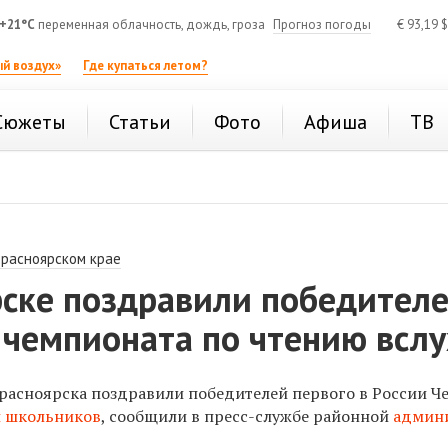
+21°C
переменная облачность, дождь, гроза
Прогноз погоды
€
93,19
$
й воздух»
Где купаться летом?
Сюжеты
Статьи
Фото
Афиша
ТВ
Красноярском крае
рске поздравили победител
 чемпионата по чтению вслу
расноярска поздравили победителей первого в России Ч
и школьников
, сообщили в пресс-службе районной
админ