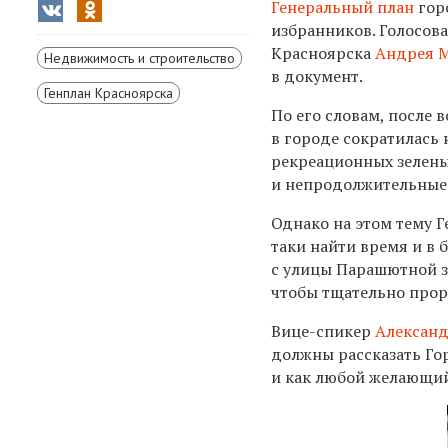
Генеральный план
горо
избранников. Голосов
Красноярска
Андрея 
Недвижимость и строительство
в документ.
Генплан Красноярска
По его словам, после
в городе сократилась 
рекреационных зеленых
и непродолжительные
Однако на этом тему Г
таки найти время и в
с улицы Парашютной за
чтобы тщательно прор
Вице-спикер
Александ
должны рассказать Гор
и как любой желающий