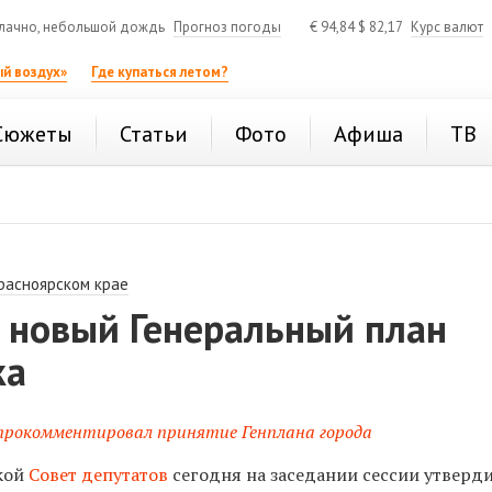
лачно, небольшой дождь
Прогноз погоды
€
94,84
$
82,17
Курс валют
й воздух»
Где купаться летом?
Сюжеты
Статьи
Фото
Афиша
ТВ
расноярском крае
 новый Генеральный план
ка
прокомментировал принятие Генплана города
кой
Совет депутатов
сегодня на заседании сессии утверд