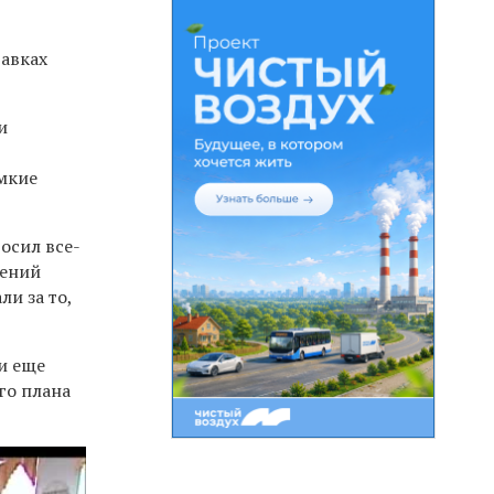
равках
и
омкие
осил все-
дений
и за то,
и еще
го плана