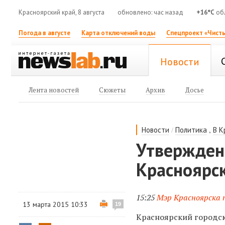
Красноярский край, 8 августа
обновлено: час назад
+16°C
об
Погода в августе
Карта отключений воды
Спецпроект «Чисты
Новости
Лента новостей
Сюжеты
Архив
Досье
/
,
Новости
Политика
В К
Утвержден
Красноярс
15:25
Мэр Красноярска 
13 марта 2015 10:33
19
Красноярский городс