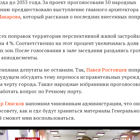
да до 2033 года. За проект проголосовали 30 народных
анию предшествовало выступление главного архитектора
Макарова
, который рассказал о последних внесенных поп
 всех поправок территория перспективной жилой застройк
на 4 %. Соответственно на этот процент увеличилась доля
 зон. После голосования в зале заседания раздались гр
 аплодисменты.
енплана депутаты не оставили. Так,
Павел Ростовцев
попр
 будущем обсудить тему переноса исправительных учреж
 черту города. Также народные избранники проголосовал
аботать вопрос по Речному порту.
р Глисков
напомнил чиновникам администрации, что он
совету, как и где будут храниться материалы Генерально
 сможет ими воспользоваться.