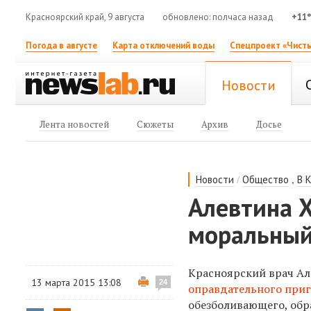
Красноярский край, 9 августа
обновлено: полчаса назад
+11
Погода в августе
Карта отключений воды
Спецпроект «Чисты
Новости
Лента новостей
Сюжеты
Архив
Досье
/
,
Новости
Общество
В 
Алевтина 
моральный
Красноярский врач Ал
13 марта 2015 13:08
24
оправдательного при
обезболивающего, обра