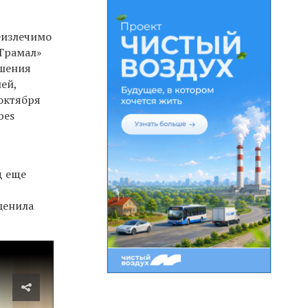
еизлечимо
«Трамал»
ишения
лей,
 октября
bes
д еще
ценила