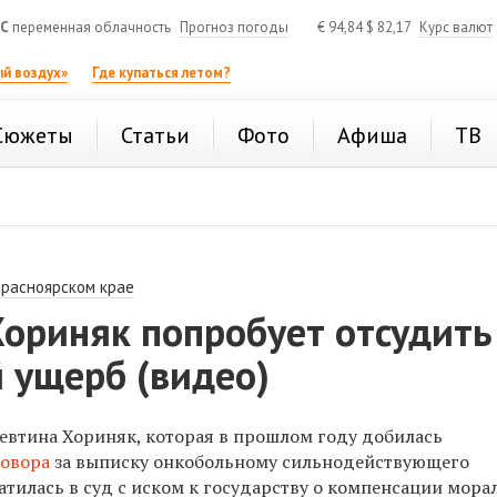
°C
переменная облачность
Прогноз погоды
€
94,84
$
82,17
Курс валют
й воздух»
Где купаться летом?
Сюжеты
Статьи
Фото
Афиша
ТВ
Красноярском крае
Хориняк попробует отсудить
 ущерб (видео)
евтина Хориняк, которая в прошлом году добилась
говора
за выписку онкобольному сильнодействующего
тилась в суд с иском к государству о компенсации мора