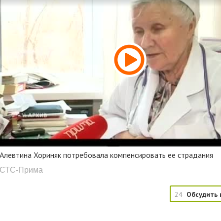
Алевтина Хориняк потребовала компенсировать ее страдания
СТС-Прима
24
Обсудить 