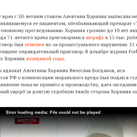
у врач с 50-летним стажем Алевтина Хориняк выписала н
е являвшемуся ее пациентом, обезболивающий препарат 
уголовному преследованию. Хориняк грозило до 10 лет л
ода 71-летнего врача приговорили к
штрафу
в 15 тыс. руб
иговор был
отменен
из-за процессуального нарушения. 21
женщине оправдательный приговор. В декабре журнал For
ну Хориняк
женщиной года
.
u адвокат Алевтины Хориняк Вячеслав Богданов, иск
сов РФ о компенсации морального вреда был подан в су
аявление пока не принято к производству, дата заседания
ьный ущерб за долгую судебную тяжбу сторона Хориняк о
Error loading media: File could not be played