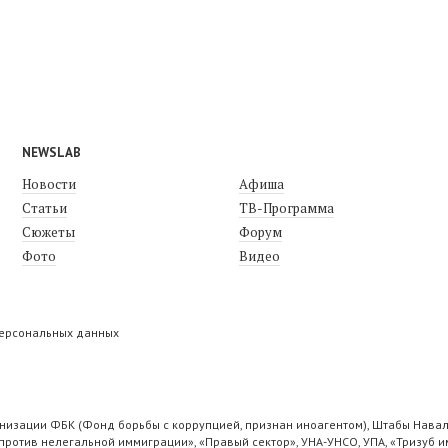
NEWSLAB
Новости
Афиша
Статьи
ТВ-Программа
Сюжеты
Форум
Фото
Видео
персональных данных
низации ФБК (Фонд борьбы с коррупцией, признан иноагентом), Штабы Навал
ротив нелегальной иммиграции», «Правый сектор», УНА-УНСО, УПА, «Тризуб и