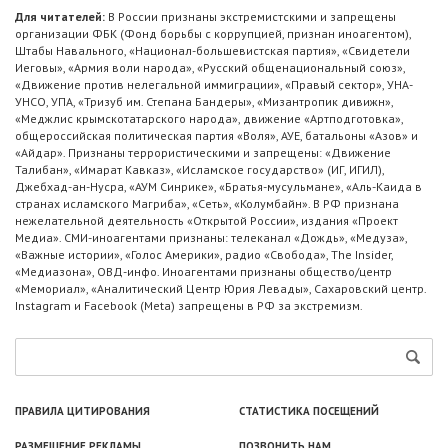
Для читателей:
В России признаны экстремистскими и запрещены
организации ФБК (Фонд борьбы с коррупцией, признан иноагентом),
Штабы Навального, «Национал-большевистская партия», «Свидетели
Иеговы», «Армия воли народа», «Русский общенациональный союз»,
«Движение против нелегальной иммиграции», «Правый сектор», УНА-
УНСО, УПА, «Тризуб им. Степана Бандеры», «Мизантропик дивижн»,
«Меджлис крымскотатарского народа», движение «Артподготовка»,
общероссийская политическая партия «Воля», АУЕ, батальоны «Азов» и
«Айдар». Признаны террористическими и запрещены: «Движение
Талибан», «Имарат Кавказ», «Исламское государство» (ИГ, ИГИЛ),
Джебхад-ан-Нусра, «АУМ Синрике», «Братья-мусульмане», «Аль-Каида в
странах исламского Магриба», «Сеть», «Колумбайн». В РФ признана
нежелательной деятельность «Открытой России», издания «Проект
Медиа». СМИ-иноагентами признаны: телеканал «Дождь», «Медуза»,
«Важные истории», «Голос Америки», радио «Свобода», The Insider,
«Медиазона», ОВД-инфо. Иноагентами признаны общество/центр
«Мемориал», «Аналитический Центр Юрия Левады», Сахаровский центр.
Instagram и Facebook (Metа) запрещены в РФ за экстремизм.
ПРАВИЛА ЦИТИРОВАНИЯ
СТАТИСТИКА ПОСЕЩЕНИЙ
РАЗМЕЩЕНИЕ РЕКЛАМЫ
ПОЗВОНИТЬ НАМ