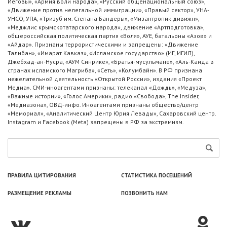
Иеговы», «Армия воли народа», «Русский общенациональный союз»,
«Движение против нелегальной иммиграции», «Правый сектор», УНА-
УНСО, УПА, «Тризуб им. Степана Бандеры», «Мизантропик дивижн»,
«Меджлис крымскотатарского народа», движение «Артподготовка»,
общероссийская политическая партия «Воля», АУЕ, батальоны «Азов» и
«Айдар». Признаны террористическими и запрещены: «Движение
Талибан», «Имарат Кавказ», «Исламское государство» (ИГ, ИГИЛ),
Джебхад-ан-Нусра, «АУМ Синрике», «Братья-мусульмане», «Аль-Каида в
странах исламского Магриба», «Сеть», «Колумбайн». В РФ признана
нежелательной деятельность «Открытой России», издания «Проект
Медиа». СМИ-иноагентами признаны: телеканал «Дождь», «Медуза»,
«Важные истории», «Голос Америки», радио «Свобода», The Insider,
«Медиазона», ОВД-инфо. Иноагентами признаны общество/центр
«Мемориал», «Аналитический Центр Юрия Левады», Сахаровский центр.
Instagram и Facebook (Metа) запрещены в РФ за экстремизм.
ПРАВИЛА ЦИТИРОВАНИЯ
СТАТИСТИКА ПОСЕЩЕНИЙ
РАЗМЕЩЕНИЕ РЕКЛАМЫ
ПОЗВОНИТЬ НАМ