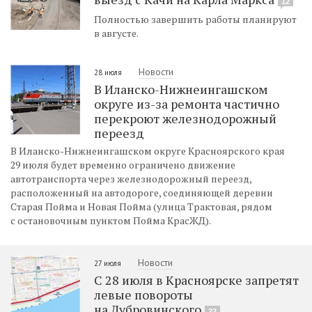
12
Полностью завершить работы планируют
в августе.
Новости
28 июля
В Иланско-Нижнеингашском
округе из-за ремонта частично
перекроют железнодорожный
переезд
В Иланско-Нижнеингашском округе Красноярского края
29 июля будет временно ограничено движение
автотранспорта через железнодорожный переезд,
расположенный на автодороге, соединяющей деревни
Старая Пойма и Новая Пойма (улица Трактовая, рядом
с остановочным пунктом Пойма КрасЖД).
Новости
27 июля
С 28 июля в Красноярске запретят
левые повороты
на Дубровинского
22