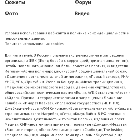
Сюжеты
Форум
Фото
Видео
Условия использования веб-сайта и политика конфиденциальности и
персональных данных
Политика использования cookies
Для читателей:
В России признаны экстремистскими и запрещены
организации ФБК (Фонд борьбы с коррупцией, признан иноагентом),
Штабы Навального, «Национал-большевистская партия», «Свидетели
Иеговы», «Армия воли народа», «Русский общенациональный союз»,
«Движение против нелегальной иммиграции», «Правый сектор», УНА-
УНСО, УПА, «Тризуб им. Степана Бандеры», «Мизантропик дивижн»,
«Меджлис крымскотатарского народа», движение «Артподготовка»,
общероссийская политическая партия «Воля», АУЕ, батальоны «Азов» и
«Айдар». Признаны террористическими и запрещены: «Движение
Талибан», «Имарат Кавказ», «Исламское государство» (ИГ, ИГИЛ),
Джебхад-ан-Нусра, «АУМ Синрике», «Братья-мусульмане», «Аль-Каида в
странах исламского Магриба», «Сеть», «Колумбайн». В РФ признана
нежелательной деятельность «Открытой России», издания «Проект
Медиа». СМИ-иноагентами признаны: телеканал «Дождь», «Медуза»,
«Важные истории», «Голос Америки», радио «Свобода», The Insider,
«Медиазона», ОВД-инфо. Иноагентами признаны общество/центр