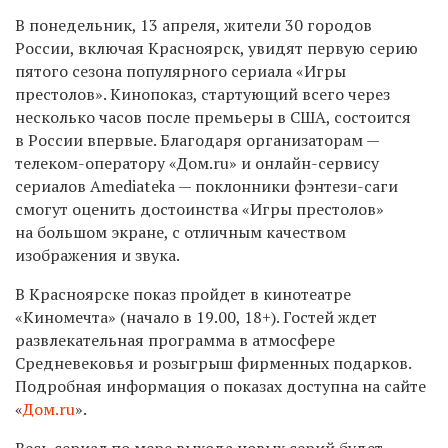
В понедельник, 13 апреля, жители 30 городов
России, включая Красноярск, увидят первую серию
пятого сезона популярного сериала «Игры
престолов». Кинопоказ, стартующий всего через
несколько часов после премьеры в США, состоится
в России впервые. Благодаря организаторам —
телеком-оператору «Дом.ru» и онлайн-сервису
сериалов Amediateka — поклонники фэнтези-саги
смогут оценить достоинства «Игры престолов»
на большом экране, с отличным качеством
изображения и звука.
В Красноярске показ пройдет в кинотеатре
«Киномечта» (начало в 19.00, 18+). Гостей ждет
развлекательная программа в атмосфере
Средневековья и розыгрыш фирменных подарков.
Подробная информация о показах доступна на сайте
«
Дом.ru
».
Весь сериал по мере выхода новых серий будет