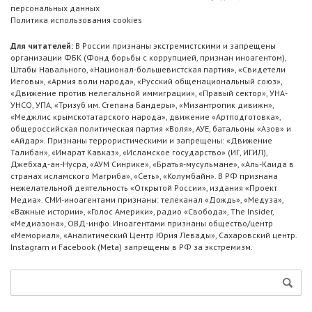
персональных данных
Политика использования cookies
Для читателей:
В России признаны экстремистскими и запрещены
организации ФБК (Фонд борьбы с коррупцией, признан иноагентом),
Штабы Навального, «Национал-большевистская партия», «Свидетели
Иеговы», «Армия воли народа», «Русский общенациональный союз»,
«Движение против нелегальной иммиграции», «Правый сектор», УНА-
УНСО, УПА, «Тризуб им. Степана Бандеры», «Мизантропик дивижн»,
«Меджлис крымскотатарского народа», движение «Артподготовка»,
общероссийская политическая партия «Воля», АУЕ, батальоны «Азов» и
«Айдар». Признаны террористическими и запрещены: «Движение
Талибан», «Имарат Кавказ», «Исламское государство» (ИГ, ИГИЛ),
Джебхад-ан-Нусра, «АУМ Синрике», «Братья-мусульмане», «Аль-Каида в
странах исламского Магриба», «Сеть», «Колумбайн». В РФ признана
нежелательной деятельность «Открытой России», издания «Проект
Медиа». СМИ-иноагентами признаны: телеканал «Дождь», «Медуза»,
«Важные истории», «Голос Америки», радио «Свобода», The Insider,
«Медиазона», ОВД-инфо. Иноагентами признаны общество/центр
«Мемориал», «Аналитический Центр Юрия Левады», Сахаровский центр.
Instagram и Facebook (Metа) запрещены в РФ за экстремизм.