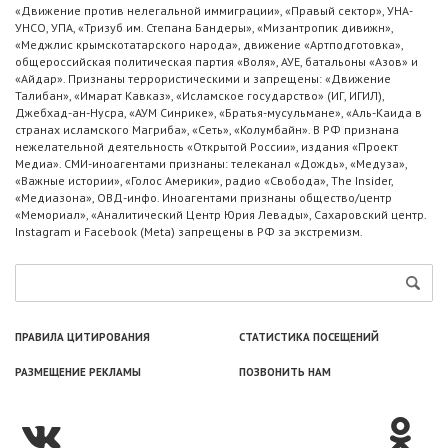
«Движение против нелегальной иммиграции», «Правый сектор», УНА-
УНСО, УПА, «Тризуб им. Степана Бандеры», «Мизантропик дивижн»,
«Меджлис крымскотатарского народа», движение «Артподготовка»,
общероссийская политическая партия «Воля», АУЕ, батальоны «Азов» и
«Айдар». Признаны террористическими и запрещены: «Движение
Талибан», «Имарат Кавказ», «Исламское государство» (ИГ, ИГИЛ),
Джебхад-ан-Нусра, «АУМ Синрике», «Братья-мусульмане», «Аль-Каида в
странах исламского Магриба», «Сеть», «Колумбайн». В РФ признана
нежелательной деятельность «Открытой России», издания «Проект
Медиа». СМИ-иноагентами признаны: телеканал «Дождь», «Медуза»,
«Важные истории», «Голос Америки», радио «Свобода», The Insider,
«Медиазона», ОВД-инфо. Иноагентами признаны общество/центр
«Мемориал», «Аналитический Центр Юрия Левады», Сахаровский центр.
Instagram и Facebook (Metа) запрещены в РФ за экстремизм.
ПРАВИЛА ЦИТИРОВАНИЯ
СТАТИСТИКА ПОСЕЩЕНИЙ
РАЗМЕЩЕНИЕ РЕКЛАМЫ
ПОЗВОНИТЬ НАМ