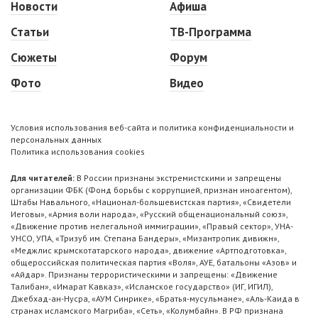
Новости
Афиша
Статьи
ТВ-Программа
Сюжеты
Форум
Фото
Видео
Условия использования веб-сайта и политика конфиденциальности и
персональных данных
Политика использования cookies
Для читателей:
В России признаны экстремистскими и запрещены
организации ФБК (Фонд борьбы с коррупцией, признан иноагентом),
Штабы Навального, «Национал-большевистская партия», «Свидетели
Иеговы», «Армия воли народа», «Русский общенациональный союз»,
«Движение против нелегальной иммиграции», «Правый сектор», УНА-
УНСО, УПА, «Тризуб им. Степана Бандеры», «Мизантропик дивижн»,
«Меджлис крымскотатарского народа», движение «Артподготовка»,
общероссийская политическая партия «Воля», АУЕ, батальоны «Азов» и
«Айдар». Признаны террористическими и запрещены: «Движение
Талибан», «Имарат Кавказ», «Исламское государство» (ИГ, ИГИЛ),
Джебхад-ан-Нусра, «АУМ Синрике», «Братья-мусульмане», «Аль-Каида в
странах исламского Магриба», «Сеть», «Колумбайн». В РФ признана