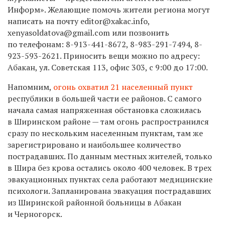
Информ». Желающие помочь жители региона могут
написать на почту editor@xakac.info,
xenyasoldatova@gmail.com или позвонить
по телефонам:
8-913-441-8672,
8-983-291-7494,
8-
923-593-2621.
Приносить вещи можно по адресу:
Абакан, ул. Советская 113, офис 303, с 9:00 до 17:00.
Напомним,
огонь охватил 21 населенный пункт
республики в большей части ее районов. С самого
начала самая напряженная обстановка сложилась
в Ширинском районе — там огонь распространился
сразу по нескольким населенным пунктам, там же
зарегистрировано и наибольшее количество
пострадавших. По данным местных жителей, только
в Шира без крова остались около 400 человек. В трех
эвакуационных пунктах села работают медицинские
психологи. Запланирована эвакуация пострадавших
из Ширинской районной больницы в Абакан
и Черногорск.