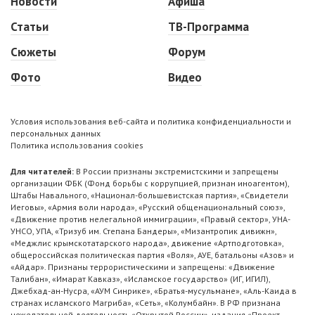
Новости
Афиша
Статьи
ТВ-Программа
Сюжеты
Форум
Фото
Видео
Условия использования веб-сайта и политика конфиденциальности и
персональных данных
Политика использования cookies
Для читателей:
В России признаны экстремистскими и запрещены
организации ФБК (Фонд борьбы с коррупцией, признан иноагентом),
Штабы Навального, «Национал-большевистская партия», «Свидетели
Иеговы», «Армия воли народа», «Русский общенациональный союз»,
«Движение против нелегальной иммиграции», «Правый сектор», УНА-
УНСО, УПА, «Тризуб им. Степана Бандеры», «Мизантропик дивижн»,
«Меджлис крымскотатарского народа», движение «Артподготовка»,
общероссийская политическая партия «Воля», АУЕ, батальоны «Азов» и
«Айдар». Признаны террористическими и запрещены: «Движение
Талибан», «Имарат Кавказ», «Исламское государство» (ИГ, ИГИЛ),
Джебхад-ан-Нусра, «АУМ Синрике», «Братья-мусульмане», «Аль-Каида в
странах исламского Магриба», «Сеть», «Колумбайн». В РФ признана
нежелательной деятельность «Открытой России», издания «Проект