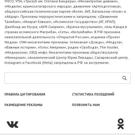
УНСО, УПА, «Тризуб им. Степана Бандеры», «Мизантропик дивижн»,
«Меджлис крымскотатарского народа», движение «Артподготовка»,
общероссийская политическая партия «Воля», АУЕ, батальоны «Азов» и
«Айдар». Признаны террористическими и запрещены: «Движение
Талибан», «Имарат Кавказ», «Исламское государство» (ИГ, ИГИЛ),
Джебхад-ан-Нусра, «АУМ Синрике», «Братья-мусульмане», «Аль-Каида в
странах исламского Магриба», «Сеть», «Колумбайн». В РФ признана
нежелательной деятельность «Открытой России», издания «Проект
Медиа». СМИ-иноагентами признаны: телеканал «Дождь», «Медуза»,
«Важные истории», «Голос Америки», радио «Свобода», The Insider,
«Медиазона», ОВД-инфо. Иноагентами признаны общество/центр
«Мемориал», «Аналитический Центр Юрия Левады», Сахаровский центр.
Instagram и Facebook (Metа) запрещены в РФ за экстремизм.
ПРАВИЛА ЦИТИРОВАНИЯ
СТАТИСТИКА ПОСЕЩЕНИЙ
РАЗМЕЩЕНИЕ РЕКЛАМЫ
ПОЗВОНИТЬ НАМ