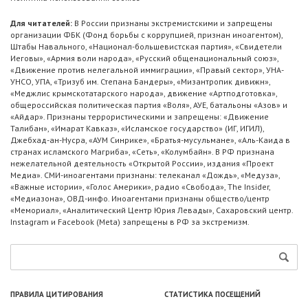
Для читателей:
В России признаны экстремистскими и запрещены
организации ФБК (Фонд борьбы с коррупцией, признан иноагентом),
Штабы Навального, «Национал-большевистская партия», «Свидетели
Иеговы», «Армия воли народа», «Русский общенациональный союз»,
«Движение против нелегальной иммиграции», «Правый сектор», УНА-
УНСО, УПА, «Тризуб им. Степана Бандеры», «Мизантропик дивижн»,
«Меджлис крымскотатарского народа», движение «Артподготовка»,
общероссийская политическая партия «Воля», АУЕ, батальоны «Азов» и
«Айдар». Признаны террористическими и запрещены: «Движение
Талибан», «Имарат Кавказ», «Исламское государство» (ИГ, ИГИЛ),
Джебхад-ан-Нусра, «АУМ Синрике», «Братья-мусульмане», «Аль-Каида в
странах исламского Магриба», «Сеть», «Колумбайн». В РФ признана
нежелательной деятельность «Открытой России», издания «Проект
Медиа». СМИ-иноагентами признаны: телеканал «Дождь», «Медуза»,
«Важные истории», «Голос Америки», радио «Свобода», The Insider,
«Медиазона», ОВД-инфо. Иноагентами признаны общество/центр
«Мемориал», «Аналитический Центр Юрия Левады», Сахаровский центр.
Instagram и Facebook (Metа) запрещены в РФ за экстремизм.
ПРАВИЛА ЦИТИРОВАНИЯ
СТАТИСТИКА ПОСЕЩЕНИЙ