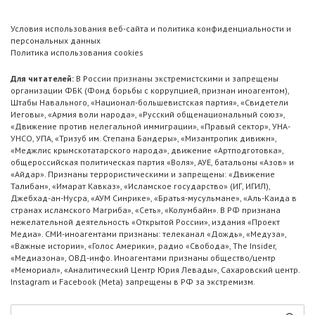
Условия использования веб-сайта и политика конфиденциальности и
персональных данных
Политика использования cookies
Для читателей:
В России признаны экстремистскими и запрещены
организации ФБК (Фонд борьбы с коррупцией, признан иноагентом),
Штабы Навального, «Национал-большевистская партия», «Свидетели
Иеговы», «Армия воли народа», «Русский общенациональный союз»,
«Движение против нелегальной иммиграции», «Правый сектор», УНА-
УНСО, УПА, «Тризуб им. Степана Бандеры», «Мизантропик дивижн»,
«Меджлис крымскотатарского народа», движение «Артподготовка»,
общероссийская политическая партия «Воля», АУЕ, батальоны «Азов» и
«Айдар». Признаны террористическими и запрещены: «Движение
Талибан», «Имарат Кавказ», «Исламское государство» (ИГ, ИГИЛ),
Джебхад-ан-Нусра, «АУМ Синрике», «Братья-мусульмане», «Аль-Каида в
странах исламского Магриба», «Сеть», «Колумбайн». В РФ признана
нежелательной деятельность «Открытой России», издания «Проект
Медиа». СМИ-иноагентами признаны: телеканал «Дождь», «Медуза»,
«Важные истории», «Голос Америки», радио «Свобода», The Insider,
«Медиазона», ОВД-инфо. Иноагентами признаны общество/центр
«Мемориал», «Аналитический Центр Юрия Левады», Сахаровский центр.
Instagram и Facebook (Metа) запрещены в РФ за экстремизм.