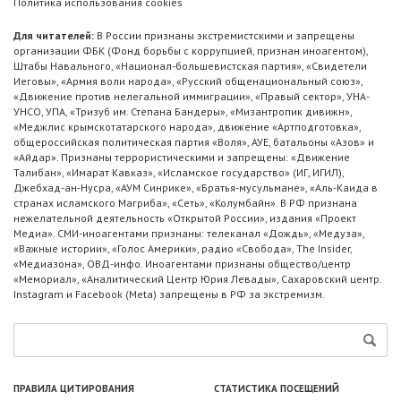
Политика использования cookies
Для читателей:
В России признаны экстремистскими и запрещены
организации ФБК (Фонд борьбы с коррупцией, признан иноагентом),
Штабы Навального, «Национал-большевистская партия», «Свидетели
Иеговы», «Армия воли народа», «Русский общенациональный союз»,
«Движение против нелегальной иммиграции», «Правый сектор», УНА-
УНСО, УПА, «Тризуб им. Степана Бандеры», «Мизантропик дивижн»,
«Меджлис крымскотатарского народа», движение «Артподготовка»,
общероссийская политическая партия «Воля», АУЕ, батальоны «Азов» и
«Айдар». Признаны террористическими и запрещены: «Движение
Талибан», «Имарат Кавказ», «Исламское государство» (ИГ, ИГИЛ),
Джебхад-ан-Нусра, «АУМ Синрике», «Братья-мусульмане», «Аль-Каида в
странах исламского Магриба», «Сеть», «Колумбайн». В РФ признана
нежелательной деятельность «Открытой России», издания «Проект
Медиа». СМИ-иноагентами признаны: телеканал «Дождь», «Медуза»,
«Важные истории», «Голос Америки», радио «Свобода», The Insider,
«Медиазона», ОВД-инфо. Иноагентами признаны общество/центр
«Мемориал», «Аналитический Центр Юрия Левады», Сахаровский центр.
Instagram и Facebook (Metа) запрещены в РФ за экстремизм.
ПРАВИЛА ЦИТИРОВАНИЯ
СТАТИСТИКА ПОСЕЩЕНИЙ