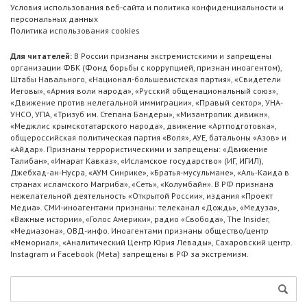
Условия использования веб-сайта и политика конфиденциальности и
персональных данных
Политика использования cookies
Для читателей:
В России признаны экстремистскими и запрещены
организации ФБК (Фонд борьбы с коррупцией, признан иноагентом),
Штабы Навального, «Национал-большевистская партия», «Свидетели
Иеговы», «Армия воли народа», «Русский общенациональный союз»,
«Движение против нелегальной иммиграции», «Правый сектор», УНА-
УНСО, УПА, «Тризуб им. Степана Бандеры», «Мизантропик дивижн»,
«Меджлис крымскотатарского народа», движение «Артподготовка»,
общероссийская политическая партия «Воля», АУЕ, батальоны «Азов» и
«Айдар». Признаны террористическими и запрещены: «Движение
Талибан», «Имарат Кавказ», «Исламское государство» (ИГ, ИГИЛ),
Джебхад-ан-Нусра, «АУМ Синрике», «Братья-мусульмане», «Аль-Каида в
странах исламского Магриба», «Сеть», «Колумбайн». В РФ признана
нежелательной деятельность «Открытой России», издания «Проект
Медиа». СМИ-иноагентами признаны: телеканал «Дождь», «Медуза»,
«Важные истории», «Голос Америки», радио «Свобода», The Insider,
«Медиазона», ОВД-инфо. Иноагентами признаны общество/центр
«Мемориал», «Аналитический Центр Юрия Левады», Сахаровский центр.
Instagram и Facebook (Metа) запрещены в РФ за экстремизм.