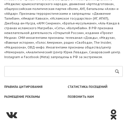
«Меджлис крымскотатарского народа», движение «Артподготовка»,
общероссийская политическая партия «Воля», АУЕ, батальоны «Азов» и
«Айдар». Признаны террористическими и запрещены: «Движение
Талибан», «Имарат Кавказ», «Исламское государство» (ИГ, ИГИЛ),
Джебхад-ан-Нусра, «АУМ Синрике», «Братья-мусульмане», «Аль-Каида в
странах исламского Магриба», «Сеть», «Колумбайн». В РФ признана
нежелательной деятельность «Открытой России», издания «Проект
Медиа». СМИ-иноагентами признаны: телеканал «Дождь», «Медуза»,
«Важные истории», «Голос Америки», радио «Свобода», The Insider,
«Медиазона», ОВД-инфо. Иноагентами признаны общество/центр
«Мемориал», «Аналитический Центр Юрия Левады», Сахаровский центр.
Instagram и Facebook (Metа) запрещены в РФ за экстремизм.
ПРАВИЛА ЦИТИРОВАНИЯ
СТАТИСТИКА ПОСЕЩЕНИЙ
РАЗМЕЩЕНИЕ РЕКЛАМЫ
ПОЗВОНИТЬ НАМ