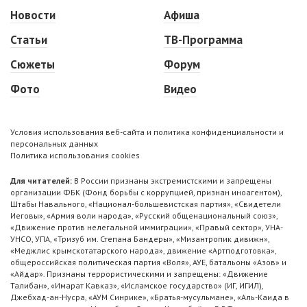
Новости
Афиша
Статьи
ТВ-Программа
Сюжеты
Форум
Фото
Видео
Условия использования веб-сайта и политика конфиденциальности и
персональных данных
Политика использования cookies
Для читателей:
В России признаны экстремистскими и запрещены
организации ФБК (Фонд борьбы с коррупцией, признан иноагентом),
Штабы Навального, «Национал-большевистская партия», «Свидетели
Иеговы», «Армия воли народа», «Русский общенациональный союз»,
«Движение против нелегальной иммиграции», «Правый сектор», УНА-
УНСО, УПА, «Тризуб им. Степана Бандеры», «Мизантропик дивижн»,
«Меджлис крымскотатарского народа», движение «Артподготовка»,
общероссийская политическая партия «Воля», АУЕ, батальоны «Азов» и
«Айдар». Признаны террористическими и запрещены: «Движение
Талибан», «Имарат Кавказ», «Исламское государство» (ИГ, ИГИЛ),
Джебхад-ан-Нусра, «АУМ Синрике», «Братья-мусульмане», «Аль-Каида в