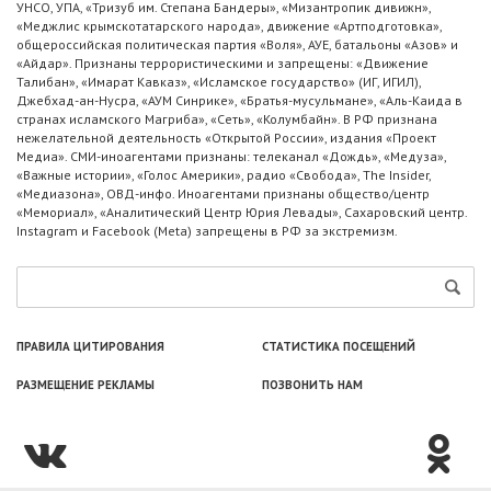
УНСО, УПА, «Тризуб им. Степана Бандеры», «Мизантропик дивижн»,
«Меджлис крымскотатарского народа», движение «Артподготовка»,
общероссийская политическая партия «Воля», АУЕ, батальоны «Азов» и
«Айдар». Признаны террористическими и запрещены: «Движение
Талибан», «Имарат Кавказ», «Исламское государство» (ИГ, ИГИЛ),
Джебхад-ан-Нусра, «АУМ Синрике», «Братья-мусульмане», «Аль-Каида в
странах исламского Магриба», «Сеть», «Колумбайн». В РФ признана
нежелательной деятельность «Открытой России», издания «Проект
Медиа». СМИ-иноагентами признаны: телеканал «Дождь», «Медуза»,
«Важные истории», «Голос Америки», радио «Свобода», The Insider,
«Медиазона», ОВД-инфо. Иноагентами признаны общество/центр
«Мемориал», «Аналитический Центр Юрия Левады», Сахаровский центр.
Instagram и Facebook (Metа) запрещены в РФ за экстремизм.
ПРАВИЛА ЦИТИРОВАНИЯ
СТАТИСТИКА ПОСЕЩЕНИЙ
РАЗМЕЩЕНИЕ РЕКЛАМЫ
ПОЗВОНИТЬ НАМ