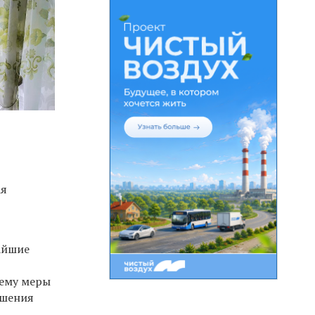
ая
айшие
 ему меры
ишения