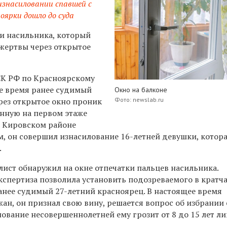
 изнасиловании спавшей с
ярки дошло до суда
и насильника, который
 жертвы через открытое
К РФ по Красноярскому
ое время ранее судимый
Окно на балконе
рез открытое окно проник
Фото: newslab.ru
енную на первом этаже
в Кировском районе
м, он совершил изнасилование 16-летней девушки, котор
.
ист обнаружил на окне отпечатки пальцев насильника.
кспертиза позволила установить подозреваемого в кратч
ранее судимый 27-летний красноярец. В настоящее время
ан, он признал свою вину, решается вопрос об избрании
лование несовершеннолетней ему грозит от 8 до 15 лет л