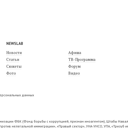
NEWSLAB
Новости
Афиша
Статьи
ТВ-Программа
Сюжеты
Форум
Фото
Видео
персональных данных
низации ФБК (Фонд борьбы с коррупцией, признан иноагентом), Штабы Навал
ротив нелегальной иммиграции», «Правый сектор», УНА-УНСО, УПА, «Тризуб и