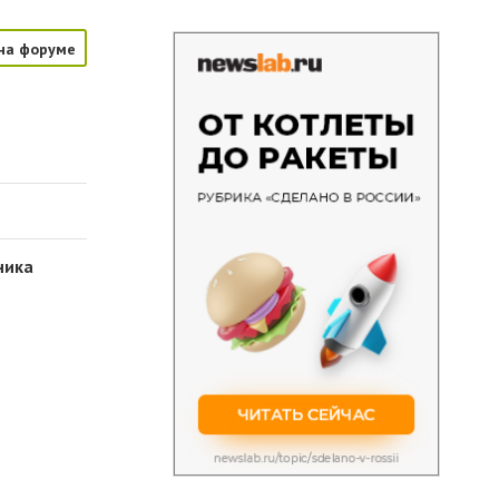
на форуме
ника