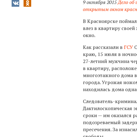
9 октября 2015
Дело об
открытым окном красно
В Красноярске поймал
влез в квартиру своей
окно.
Как рассказали в
ГСУ
С
краю, 15 июля в ночн
27-летний мужчина че
в квартиру, располож
многоэтажного дома 
города. Угрожая ножо
находилась дома одна
Следователь-криминал
Дактилоскопическая э
сроки — им оказался 
подозреваемый задерж
пресечения. За изнаси
свободы.