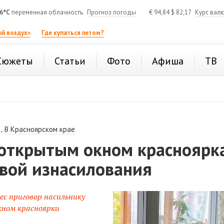
6°C
переменная облачность
Прогноз погоды
€
94,84
$
82,17
Курс вал
й воздух»
Где купаться летом?
Сюжеты
Статьи
Фото
Афиша
ТВ
,
В Красноярском крае
 открытым окном красноярк
твой изнасилования
ес приговор насильнику
кном красноярки