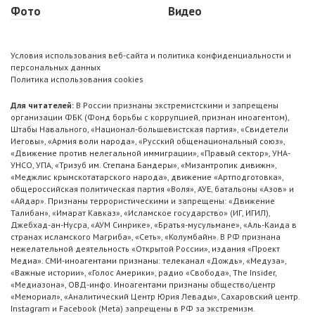
Фото
Видео
Условия использования веб-сайта и политика конфиденциальности и
персональных данных
Политика использования cookies
Для читателей:
В России признаны экстремистскими и запрещены
организации ФБК (Фонд борьбы с коррупцией, признан иноагентом),
Штабы Навального, «Национал-большевистская партия», «Свидетели
Иеговы», «Армия воли народа», «Русский общенациональный союз»,
«Движение против нелегальной иммиграции», «Правый сектор», УНА-
УНСО, УПА, «Тризуб им. Степана Бандеры», «Мизантропик дивижн»,
«Меджлис крымскотатарского народа», движение «Артподготовка»,
общероссийская политическая партия «Воля», АУЕ, батальоны «Азов» и
«Айдар». Признаны террористическими и запрещены: «Движение
Талибан», «Имарат Кавказ», «Исламское государство» (ИГ, ИГИЛ),
Джебхад-ан-Нусра, «АУМ Синрике», «Братья-мусульмане», «Аль-Каида в
странах исламского Магриба», «Сеть», «Колумбайн». В РФ признана
нежелательной деятельность «Открытой России», издания «Проект
Медиа». СМИ-иноагентами признаны: телеканал «Дождь», «Медуза»,
«Важные истории», «Голос Америки», радио «Свобода», The Insider,
«Медиазона», ОВД-инфо. Иноагентами признаны общество/центр
«Мемориал», «Аналитический Центр Юрия Левады», Сахаровский центр.
Instagram и Facebook (Metа) запрещены в РФ за экстремизм.