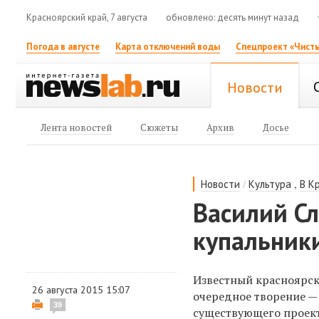
Красноярский край, 7 августа
обновлено: десять минут назад
Погода в августе
Карта отключений воды
Спецпроект «Чисты
Новости
Лента новостей
Сюжеты
Архив
Досье
/
,
Новости
Культура
В К
Василий С
купальник
Известный красноярс
26 августа 2015 15:07
очередное творение — 
39
существующего проек