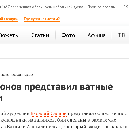
+16°C
переменная облачность, небольшой дождь
Прогноз погоды
€
9
й воздух»
Где купаться летом?
Сюжеты
Статьи
Фото
Афиша
ТВ
расноярском крае
лонов представил ватные
и
кий художник
Василий Слонов
представил общественност
купальники из ватников. Они сделаны в рамках уже
та
«Ватники Апокалипсиса», в который входит несколько 