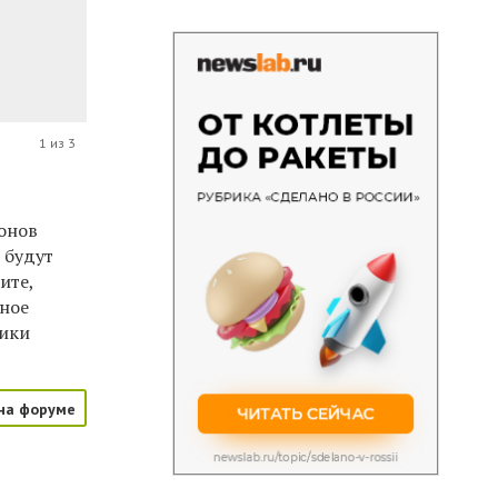
1 из 3
лонов
 будут
ите,
дное
ники
на форуме